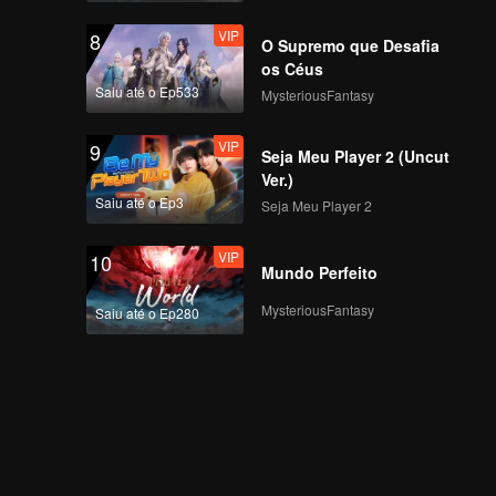
VIP
8
O Supremo que Desafia
os Céus
Saiu até o Ep533
MysteriousFantasy
VIP
9
Seja Meu Player 2 (Uncut
Ver.)
Saiu até o Ep3
Seja Meu Player 2
VIP
10
Mundo Perfeito
MysteriousFantasy
Saiu até o Ep280