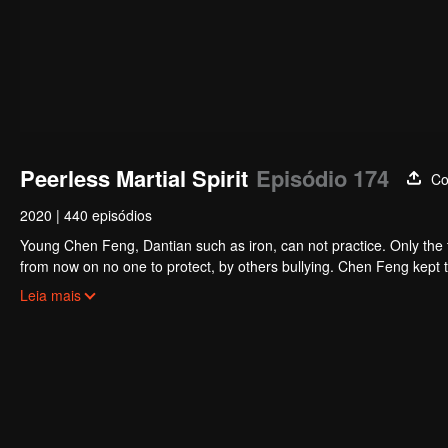
Peerless Martial Spirit
Episódio 174
Co
2020
|
440 episódios
Young Chen Feng, Dantian such as iron, can not practice. Only the 
from now on no one to protect, by others bullying. Chen Feng kept t
the master left the supreme dragon blood, mysterious ancient tripod
Leia mais
the master and become the strong.