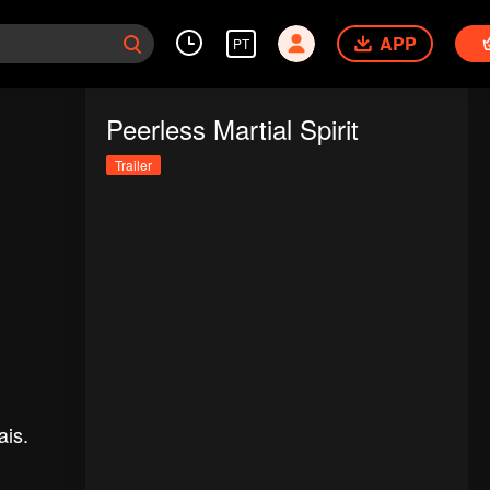
APP
PT
Peerless Martial Spirit
Trailer
ais.