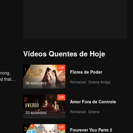
Vídeos Quentes de Hoje
VIP
1
Flores de Poder
trong,
nd that
Romance · Drama Antigo
36 episódios
d to find
VIP
2
Amor Fora de Controle
Romance · Drama
33 episódios
VIP
3
Fourever You Parte 2