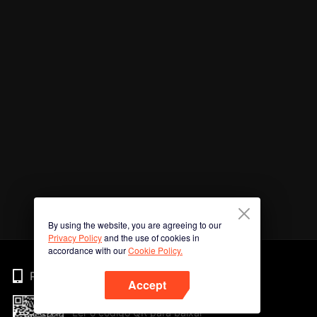
By using the website, you are agreeing to our
Privacy Policy
and the use of cookies in
accordance with our
Cookie Policy.
Phone
Accept
Ler o código QR para baixar