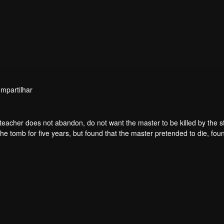
mpartilhar
teacher does not abandon, do not want the master to be killed by the s
he tomb for five years, but found that the master pretended to die, fou
. From then on, Chen Feng rose up against the sky, set foot on the roa