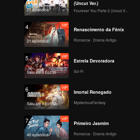
(Uncut Ver.)
25 episódios
Fourever You Parte 2 (Uncut Ver.)
VIP
4
Renascimento da Fênix
Romance · Drama Antigo
21 episódios
VIP
5
Estrela Devoradora
Sci-Fi
Saiu até o Ep235
VIP
6
Imortal Renegado
MysteriousFantasy
Saiu até o Ep152
VIP
7
Primeiro Jasmim
Romance · Drama Antigo
40 episódios