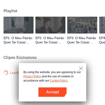
Ling, o presidente do grupo multinacional "Ling" que controla a artéria
econômica da cidade de Gangdong. Uma crise de opinião pública envolve
Playlist
os dois no centro da tempestade. Quer no encontro coincidente em que
parece terem-se conhecido, quer no encontro planeado pelos outros os dois
representam uma relação doce perante as diversas circunstâncias.
EP1: O Meu Patrão
EP2: O Meu Patrão
EP3: O Meu Patrão
EP4
Quer Se Casar
Quer Se Casar
Quer Se Casar
Que
Comigo II
Comigo II
Comigo II
Com
Clipes Exclusivos
By using the website, you are agreeing to our
Loading…
Privacy Policy
and the use of cookies in
accordance with our
Cookie Policy.
Accept
Abra o programa