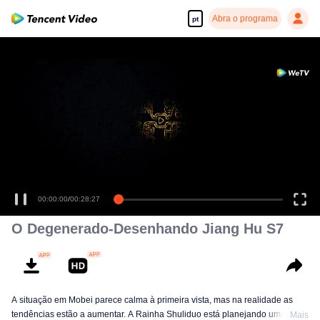
Abra o programa
pt
00:00:00
/
00:28:27
O Degenerado-Desenhando Jiang Hu S7
A situação em Mobei parece calma à primeira vista, mas na realidade as
tendências estão a aumentar. A Rainha Shuliduo está planejando uma
Mais