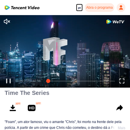
Abra o programa
pt
00:00:00
/
00:40:56
Time The Series
"Foam", um ator famoso, viu o amante "Chris", foi morto na frente dele pela
polícia. A partir de um crime que Chris não cometeu, o destino dá a Foam a
Mais