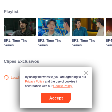
chance de voltar atrás e corrigir o passado com o que fez de errado,
causando a "morte de Chris". Quando um homem misterioso dá um relógio
Playlist
que pode viajar no tempo para "Foam, "Será que Foam será capaz de
consertar o passado e salvar a vida de um amante? Só o tempo irá provar
isso!
EP1: Time The
EP2: Time The
EP3: Time The
EP4
Series
Series
Series
Ser
Clipes Exclusivos
By using the website, you are agreeing to our
Loading…
Privacy Policy
and the use of cookies in
accordance with our
Cookie Policy.
Accept
Abra o programa