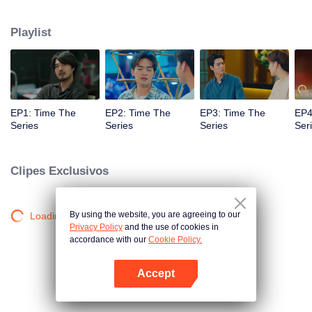
chance de voltar atrás e corrigir o passado com o que fez de errado,
causando a "morte de Chris". Quando um homem misterioso dá um relógio
Playlist
que pode viajar no tempo para "Foam, "Será que Foam será capaz de
consertar o passado e salvar a vida de um amante? Só o tempo irá provar
isso!
EP1: Time The
EP2: Time The
EP3: Time The
EP4
Series
Series
Series
Ser
Clipes Exclusivos
By using the website, you are agreeing to our
Loading…
Privacy Policy
and the use of cookies in
accordance with our
Cookie Policy.
Accept
Abra o programa