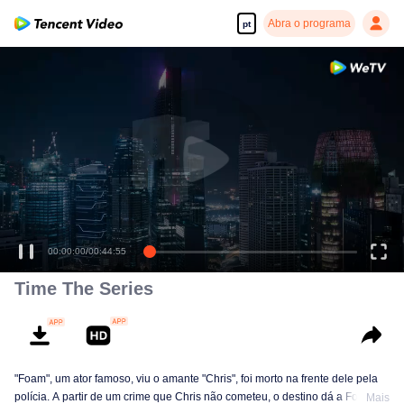
Abra o programa
pt
00:00:00
/
00:44:55
Time The Series
"Foam", um ator famoso, viu o amante "Chris", foi morto na frente dele pela
polícia. A partir de um crime que Chris não cometeu, o destino dá a Foam a
Mais