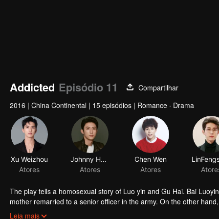
Addicted
Episódio 11
Compartilhar
2016
|
China Continental
|
15 episódios
|
Romance · Drama
Xu Weizhou
Johnny Huang
Chen Wen
Atores
Atores
Atores
Atore
The play tells a homosexual story of Luo yin and Gu Hai. Bai Luoyin grew up with his father and lived in poverty. At the age of 16, his biological
mother remarried to a senior officer in the army. On the other hand,
because of his mother's death. Knowing that his father was about to
Leia mais