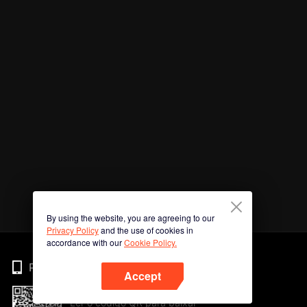
By using the website, you are agreeing to our
Privacy Policy
and the use of cookies in
accordance with our
Cookie Policy.
Phone
Accept
Ler o código QR para baixar