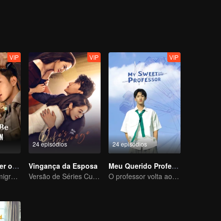
 with conflicting feelings were assigned to the same class. They deve
d of Bai Luoyin, and his classmates You Qi, also played a catalytic role 
an.
VIP
VIP
VIP
24 episódios
24 episódios
Nascido Para Ser o Vilão
Vingança da Esposa
Meu Querido Professor
Um Simp Transmigra: As Beldades Tomam a Iniciativa
Versão de Séries Curtas “A Tentação de voltar para casa”
O professor volta ao campus como estudante.