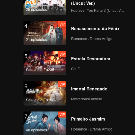
loped
(Uncut Ver.)
in this
25 episódios
Fourever You Parte 2 (Uncut Ver.)
VIP
4
Renascimento da Fênix
Romance · Drama Antigo
21 episódios
VIP
5
Estrela Devoradora
Sci-Fi
Saiu até o Ep235
VIP
6
Imortal Renegado
MysteriousFantasy
Saiu até o Ep152
VIP
7
Primeiro Jasmim
Romance · Drama Antigo
40 episódios