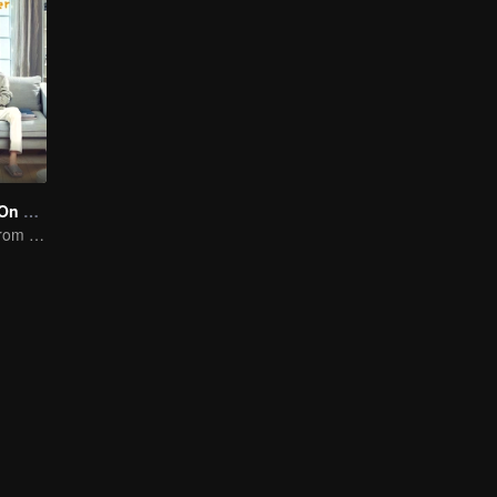
Put Your Head On My Shoulder (Eng Dub)
It was adapted from the same series of novels as "A Love so Beautiful"