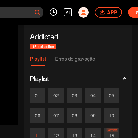
APP
PT
Addicted
15 episódios
Playlist
Erros de gravação
Playlist
01
02
03
04
05
06
07
08
09
10
Completo
11
12
13
14
15