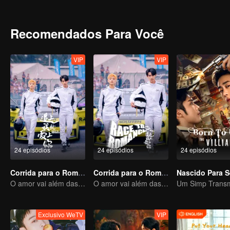
an ordinary school. When the new semester began, the two brothers
different feelings towards each other. Yang Meng, the childhood frien
relationship, and the colorful and stimulating life of high school beg
Recomendados Para Você
VIP
VIP
24 episódios
24 episódios
24 episódios
Corrida para o Romance
Corrida para o Romance
O amor vai além das fronteiras, a Glory United como parceira
O amor vai além das fronteiras, a Glory United como parceira
Exclusivo WeTV
VIP