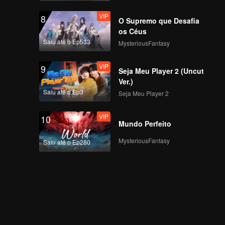
VIP
8
O Supremo que Desafia
os Céus
Saiu até o Ep533
MysteriousFantasy
VIP
9
Seja Meu Player 2 (Uncut
Ver.)
Saiu até o Ep3
Seja Meu Player 2
VIP
10
Mundo Perfeito
MysteriousFantasy
Saiu até o Ep280