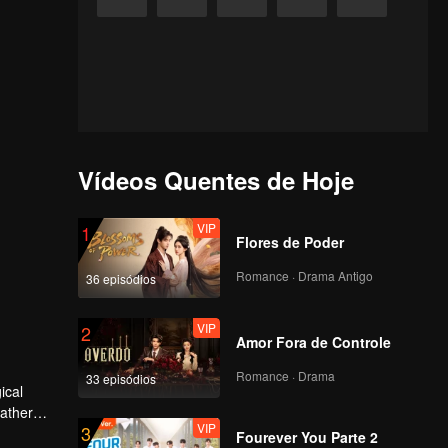
Vídeos Quentes de Hoje
VIP
1
Flores de Poder
Romance · Drama Antigo
36 episódios
VIP
2
Amor Fora de Controle
Romance · Drama
33 episódios
father
VIP
3
erred to
Fourever You Parte 2