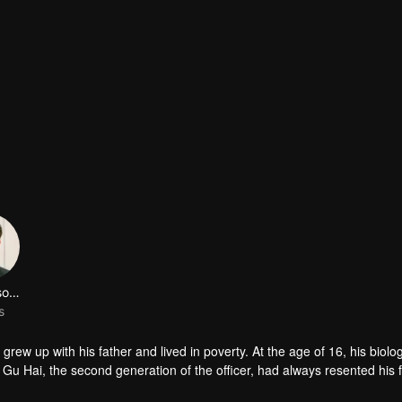
LinFengsong
s
 Gu Hai, the second generation of the officer, had always resented his 
 remarry, he even contradicted all his father's arrangements and transf