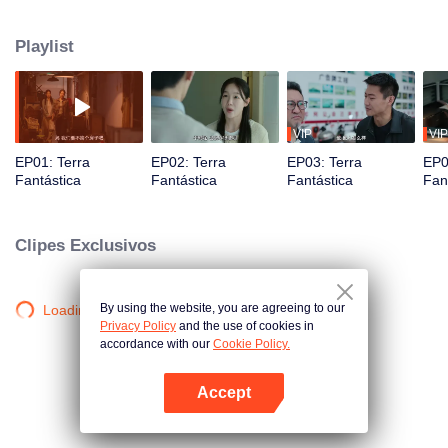
polícia bate à sua porta...
Playlist
VIP
VIP
EP01: Terra
EP02: Terra
EP03: Terra
EP0
Fantástica
Fantástica
Fantástica
Fan
Clipes Exclusivos
By using the website, you are agreeing to our
Loading…
Privacy Policy
and the use of cookies in
accordance with our
Cookie Policy.
Accept
Abra o programa