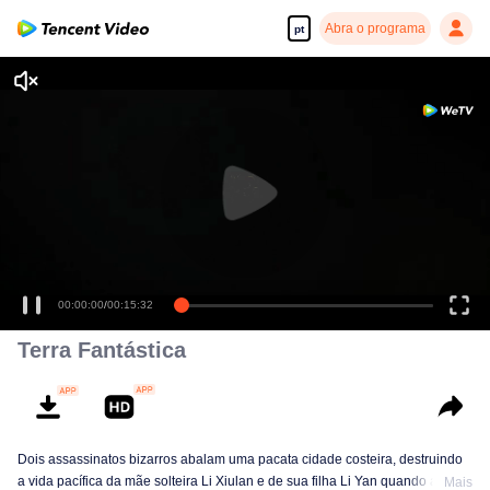
Abra o programa
pt
00:00:00
/
00:15:32
Terra Fantástica
Dois assassinatos bizarros abalam uma pacata cidade costeira, destruindo
a vida pacífica da mãe solteira Li Xiulan e de sua filha Li Yan quando a
Mais