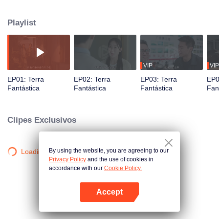
polícia bate à sua porta...
Playlist
VIP
VIP
EP01: Terra
EP02: Terra
EP03: Terra
EP0
Fantástica
Fantástica
Fantástica
Fan
Clipes Exclusivos
By using the website, you are agreeing to our
Loading…
Privacy Policy
and the use of cookies in
accordance with our
Cookie Policy.
Accept
Abra o programa