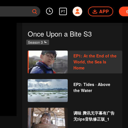
APP
PT
Once Upon a Bite S3
Season 3
EP1: At the End of the
World, the Sea Is
Home
EP2: Tides · Above
the Water
调味 腾讯无字幕有广告
无tips音轨修正版_1