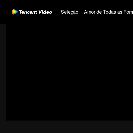
Seleção
Amor de Todas as For
00:00:00
/
00:32:03