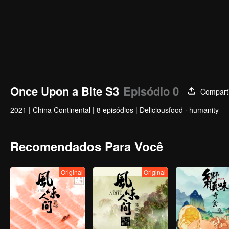
Once Upon a Bite S3
Episódio 0
Comparti
2021
|
China Continental
|
8 episódios
|
Deliciousfood · humanity
Recomendados Para Você
Original
Original