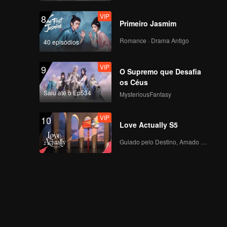
VIP
8
Primeiro Jasmim
Romance · Drama Antigo
40 episódios
VIP
9
O Supremo que Desafia
os Céus
Saiu até o Ep534
MysteriousFantasy
VIP
10
Love Actually S5
Guiado pelo Destino, Amado com o Coração