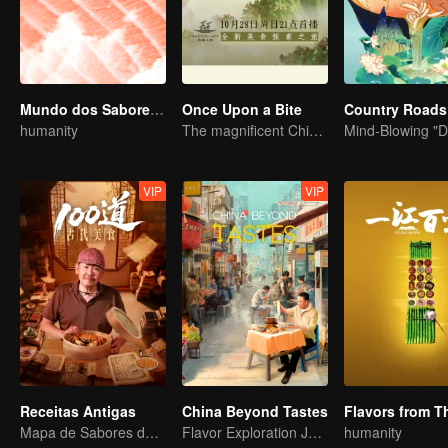
Mundo dos Sabores 2.° Temporada
Once Upon a Bite
humanity
The magnificent Chinese food culture in a global view
VIP
VIP
Receitas Antigas
China Beyond Tastes
Mapa de Sabores da China
Flavor Exploration Journey of Chen Xiaoqing
humanity