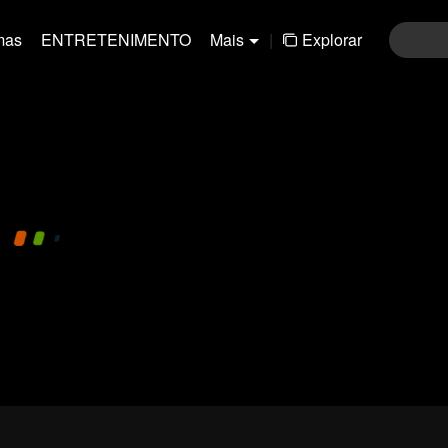
mas
ENTRETENIMENTO
Mais
|
Explorar
480P
1.0X
PT