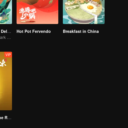
Country Roads Delicious Foods 3
Hot Pot Fervendo
Breakfast in China
Mind-Blowing "Dark Cuisine" That Defies Taste Buds
VIP
Flavors from The River