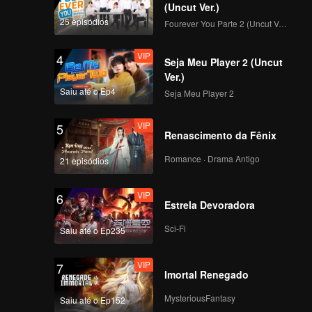
(Uncut Ver.)
版_8
25 episódios
Fourever You Parte 2 (Uncut Ver.)
VIP
4
Seja Meu Player 2 (Uncut
Ver.)
Saiu até o Ep4
Seja Meu Player 2
VIP
5
Renascimento da Fênix
Romance · Drama Antigo
21 episódios
VIP
6
Estrela Devoradora
Sci-Fi
Saiu até o Ep235
VIP
7
Imortal Renegado
MysteriousFantasy
Saiu até o Ep152