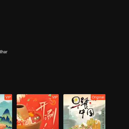
lhar
VIP
VIP
Original