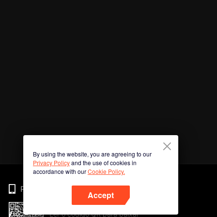
By using the website, you are agreeing to our
Privacy Policy
and the use of cookies in
accordance with our
Cookie Policy.
Phone
Accept
Ler o código QR para baixar