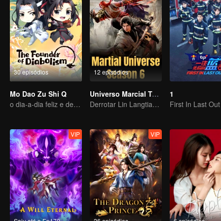
30 episódios
12 episódios
Mo Dao Zu Shi Q
Universo Marcial Temporada 6
1
o dia-a-dia feliz e descansado
Derrotar Lin Langtian, ascender ao campeonato.
First In Last Out
VIP
VIP
Saiu até o Ep170
26 episódios
6 episódios