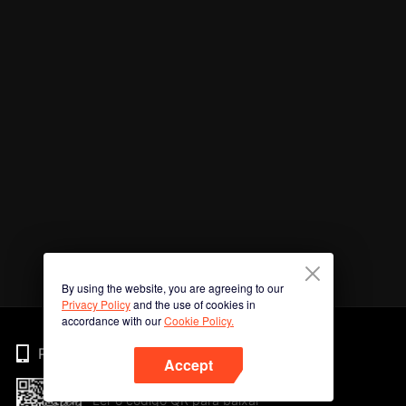
By using the website, you are agreeing to our
Privacy Policy
and the use of cookies in
accordance with our
Cookie Policy.
Phone
Accept
Ler o código QR para baixar