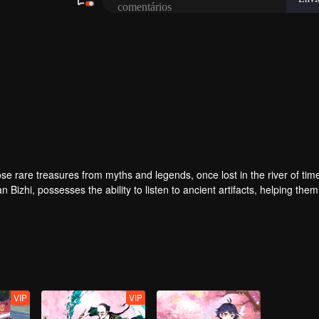
ose rare treasures from myths and legends, once lost in the river of tim
zhi, possesses the ability to listen to ancient artifacts, helping them
ds a warm-hearted doctor, Su Beilu, and they become close friends. Only
.
VIP
VIP