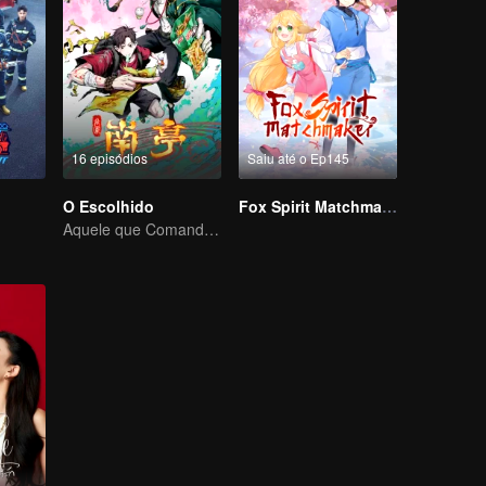
16 episódios
Saiu até o Ep145
O Escolhido
Fox Spirit Matchmaker
Aquele que Comanda os Céus — Que Comece a Batalha!