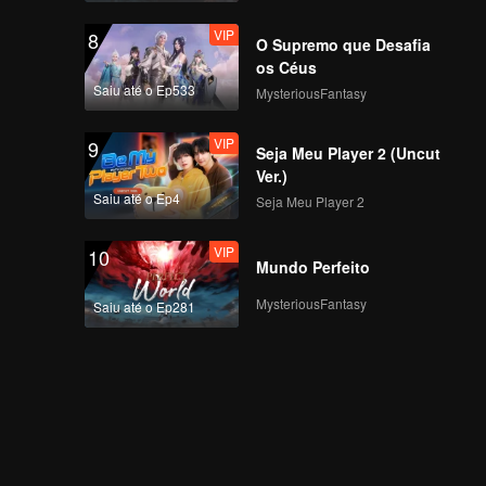
VIP
8
O Supremo que Desafia
os Céus
Saiu até o Ep533
MysteriousFantasy
VIP
9
Seja Meu Player 2 (Uncut
Ver.)
Saiu até o Ep4
Seja Meu Player 2
VIP
10
Mundo Perfeito
MysteriousFantasy
Saiu até o Ep281