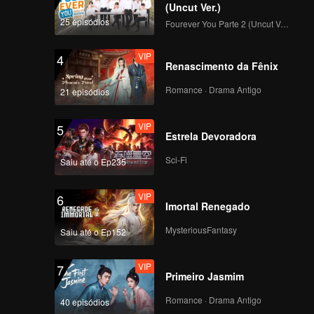
(Uncut Ver.)
25 episódios
Fourever You Parte 2 (Uncut Ver.)
VIP
4
Renascimento da Fênix
Romance · Drama Antigo
21 episódios
VIP
5
Estrela Devoradora
Sci-Fi
Saiu até o Ep235
VIP
6
Imortal Renegado
MysteriousFantasy
Saiu até o Ep152
VIP
7
Primeiro Jasmim
Romance · Drama Antigo
40 episódios