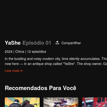
YaShe
Episódio 01
Compartilhar
2024
|
China
|
12 episódios
In the bustling and noisy modern city, time silently accumulates. Th
now here — in an antique shop called "YaShe". The shop owner, Gan Bi
their destined owners and fulfill their long-held wishes. He befrien
Leia mais
owner knows that the doctor also harbors something extraordinary..
Recomendados Para Você