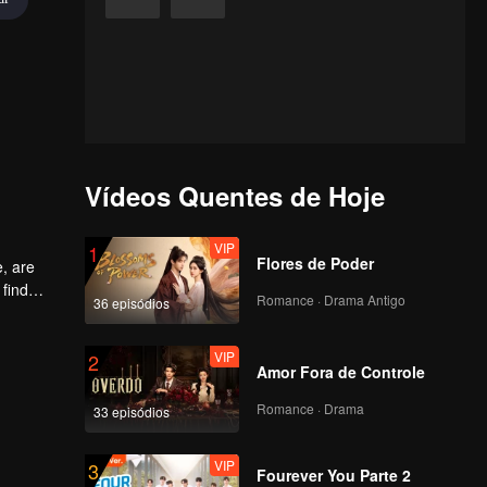
Vídeos Quentes de Hoje
VIP
1
Flores de Poder
e, are
 find
Romance · Drama Antigo
36 episódios
 the
VIP
2
Amor Fora de Controle
Romance · Drama
33 episódios
VIP
3
Fourever You Parte 2