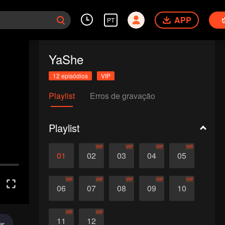
APP
PT
YaShe
12 episódios
VIP
Playlist
Erros de gravação
Playlist
VIP
VIP
VIP
VIP
01
02
03
04
05
VIP
VIP
VIP
VIP
VIP
06
07
08
09
10
VIP
VIP
11
12