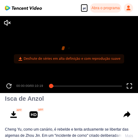
Abra o programa
pt
Desfrute de séries em alta definição e com reprodução suave
00:00:00
/
00:10:19
Isca de Anzol
Cheng Yu, como um canário, é rebelde e tenta arduamente se libertar das
algemas de Zhou Jin. Em um "incidente de corno" criado deliberadamente,
Mais