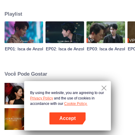
ela conheceu o "modelo masculino" Pei Zheng. Cheng Yu provoca Pei
Zheng muitas vezes, dando a ele a oportunidade de ser um herói e salvar a
Playlist
beldade. Pei Zheng vai de "manter a calma" para "lutar". Os dois usam um
ao outro, mas gradualmente se tornam sinceros...
VIP
VIP
EP01: Isca de Anzol
EP02: Isca de Anzol
EP03: Isca de Anzol
EP0
Você Pode Gostar
By using the website, you are agreeing to our
Amor à beira do divórcio
Privacy Policy
and the use of cookies in
accordance with our
Cookie Policy.
Accept
A Flor Proibida
Abra o programa