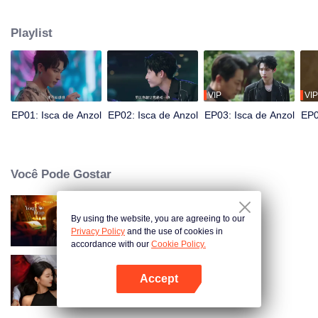
ela conheceu o "modelo masculino" Pei Zheng. Cheng Yu provoca Pei
Zheng muitas vezes, dando a ele a oportunidade de ser um herói e salvar a
Playlist
beldade. Pei Zheng vai de "manter a calma" para "lutar". Os dois usam um
ao outro, mas gradualmente se tornam sinceros...
VIP
VIP
EP01: Isca de Anzol
EP02: Isca de Anzol
EP03: Isca de Anzol
EP0
Você Pode Gostar
By using the website, you are agreeing to our
Your Trap
Privacy Policy
and the use of cookies in
accordance with our
Cookie Policy.
Accept
Amor à beira do divórcio
Abra o programa