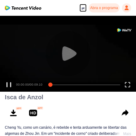
Abra o programa
pt
00:00:00
/
00:09:10
Isca de Anzol
Cheng Yu, como um canário, é rebelde e tenta arduamente se libertar das
algemas de Zhou Jin. Em um "incidente de corno" criado deliberadamente,
Mais