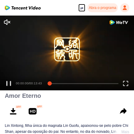
Abra o programa
pt
00:00:00
/
00:13:43
Amor Eterno
Lin Xintong, filha única do magnata Lin Guofu, apaixonou-se pelo pobre Chi
Shan, apesar da oposição do pai. No entanto, no dia do noivado, Lin
Mais