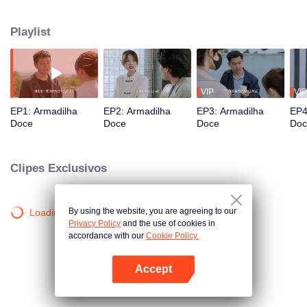
um profundo rancor por causa de um incidente de "roubo de faca". Em
busca de vingança pela faca roubada, Li Nai se disfarça no restaurante de
Playlist
Jiang Jie. Desde inicialmente não gostarem um do outro até perceberem
seus verdadeiros sentimentos, os dois embarcam em uma jornada de amor
e crescimento por meio de competições culinárias.
VIP
VIP
EP1: Armadilha
EP2: Armadilha
EP3: Armadilha
EP4
Doce
Doce
Doce
Doc
Clipes Exclusivos
By using the website, you are agreeing to our
Loading…
Privacy Policy
and the use of cookies in
accordance with our
Cookie Policy.
Accept
Abra o programa