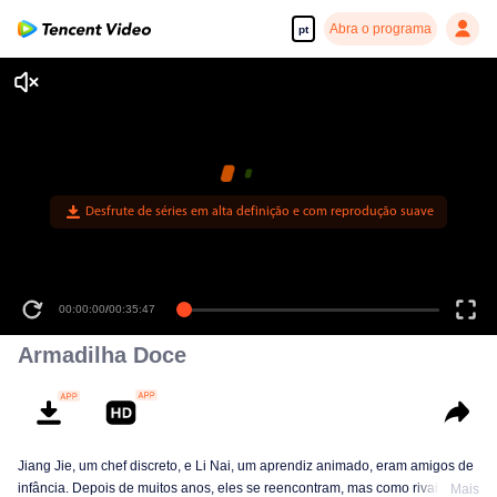
Abra o programa
pt
Desfrute de séries em alta definição e com reprodução suave
00:00:00
/
00:35:47
Armadilha Doce
Jiang Jie, um chef discreto, e Li Nai, um aprendiz animado, eram amigos de
infância. Depois de muitos anos, eles se reencontram, mas como rivais com
Mais