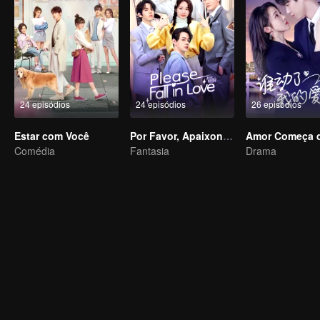
24 episódios
24 episódios
26 episódios
Estar com Você
Por Favor, Apaixone-se
Comédia
Fantasia
Drama