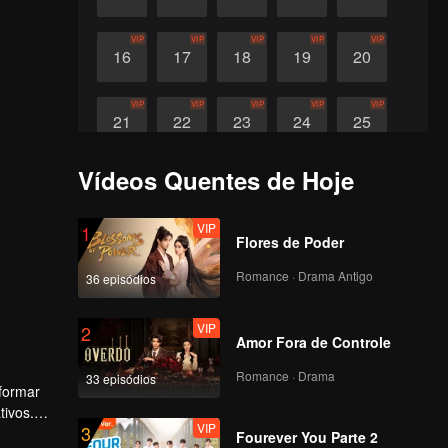
VIP
VIP
VIP
VIP
VIP
16
17
18
19
20
VIP
VIP
VIP
VIP
VIP
21
22
23
24
25
Vídeos Quentes de Hoje
VIP
26
VIP
1
Flores de Poder
Romance · Drama Antigo
36 episódios
VIP
2
Amor Fora de Controle
Romance · Drama
33 episódios
 formar
tivos.
VIP
3
nocente
Fourever You Parte 2