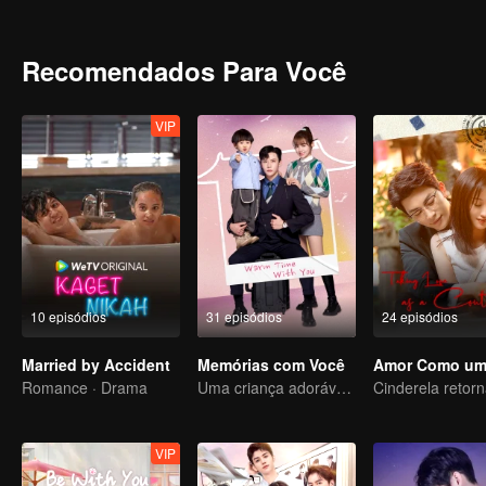
na superfície. Mas na verdade, tem uma língua venenosa com uma 
ser humano e um vampiro, e partem em uma jornada romântica jun
Recomendados Para Você
VIP
10 episódios
31 episódios
24 episódios
Married by Accident
Memórias com Você
Romance · Drama
Uma criança adorável ajuda pais falsos a transformarem em realidade
VIP