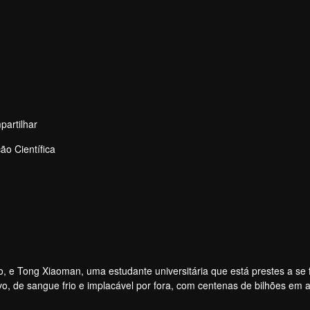
artilhar
o Científica
, e Tong Xiaoman, uma estudante universitária que está prestes a se
o, de sangue frio e implacável por fora, com centenas de bilhões em a
nta e barata. A protagonista, Tong Xiaoman, é um coelhinho branco i