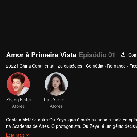
Amor à Primeira Vista
Episódio 01
Comp
2022
|
China Continental
|
26 episódios
|
Comédia · Romance · Ficçã
Zhang Feifei
Pan Yuetong
Atores
Atores
Conta a história entre Ou Zeye, que é meio humano e meio vampiro
na Academia de Artes. O protagonista, Ou Zeye, é um gênio decisiv
Mas por dentro, ele é como uma mulher mimada, beijoqueira, ciume
Leia mais