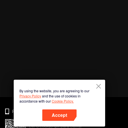
By using the website, you are agreeing to our
Privacy Policy
and the use of cookies in
accordance with our
Cookie Policy.
Phone
Accept
Ler o código QR para baixar