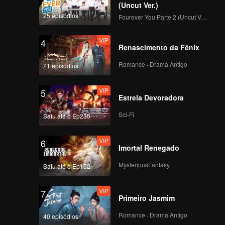
 entre um
(Uncut Ver.)
25 episódios
Fourever You Parte 2 (Uncut Ver.)
VIP
4
Renascimento da Fênix
Romance · Drama Antigo
21 episódios
VIP
5
Estrela Devoradora
Sci-Fi
Saiu até o Ep235
VIP
6
Imortal Renegado
MysteriousFantasy
Saiu até o Ep152
VIP
7
Primeiro Jasmim
Romance · Drama Antigo
40 episódios