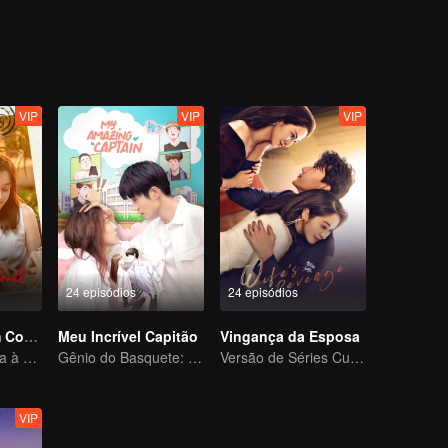
fala imperdoável. Os dois dão as mãos para iniciar um amor proibido
tos.
VIP
VIP
VIP
24 episódios
24 episódios
Amor Como um Contrato
Meu Incrível Capitão
Vingança da Esposa
Cinderela retorna à alta sociedade e encontra o amor com o presidente
Gênio do Basquete: Amor em um Novo Corpo
Versão de Séries Curtas “A Tentação de voltar para casa”
VIP