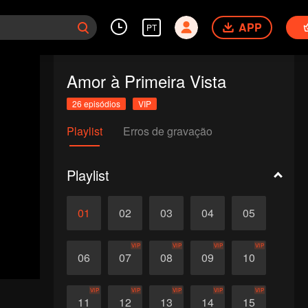
APP
PT
Amor à Primeira Vista
26 episódios
VIP
Playlist
Erros de gravação
Playlist
01
02
03
04
05
VIP
VIP
VIP
VIP
06
07
08
09
10
VIP
VIP
VIP
VIP
VIP
11
12
13
14
15