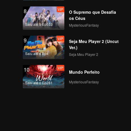
VIP
8
O Supremo que Desafia
os Céus
Saiu até o Ep533
MysteriousFantasy
VIP
9
Seja Meu Player 2 (Uncut
Ver.)
Saiu até o Ep4
Seja Meu Player 2
VIP
10
Mundo Perfeito
MysteriousFantasy
Saiu até o Ep281