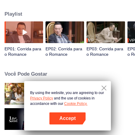
confrontos acirrados a faíscas de romance, o relacionamento deles evolui
através da rivalidade e da paixão. Lutando contra obstáculos implacáveis,
Playlist
eles se apaixonam e obtêm sucesso.
VIP
VIP
EP01: Corrida para
EP02: Corrida para
EP03: Corrida para
EP0
o Romance
o Romance
o Romance
o R
Você Pode Gostar
By using the website, you are agreeing to our
Amor Como um Contrato
Privacy Policy
and the use of cookies in
accordance with our
Cookie Policy.
Accept
Amor em Secreto
Abra o programa