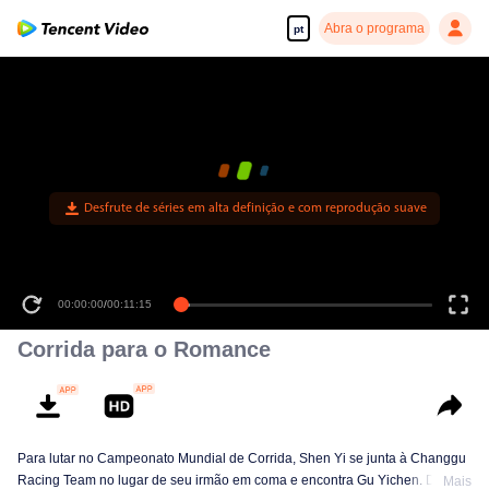
Abra o programa
pt
Desfrute de séries em alta definição e com reprodução suave
00:00:00
/
00:11:15
Corrida para o Romance
Para lutar no Campeonato Mundial de Corrida, Shen Yi se junta à Changgu
Racing Team no lugar de seu irmão em coma e encontra Gu Yichen. De
Mais