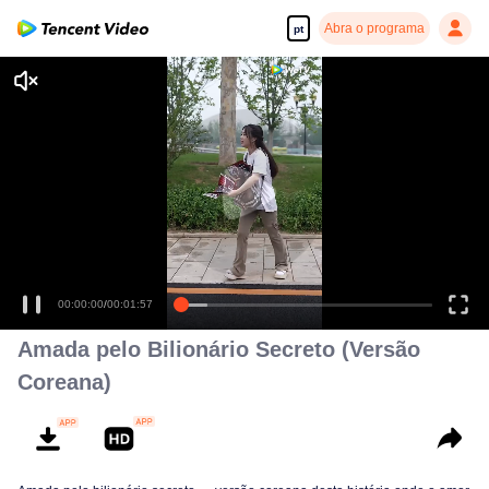
Abra o programa
pt
00:00:00
/
00:01:57
Amada pelo Bilionário Secreto (Versão
Coreana)