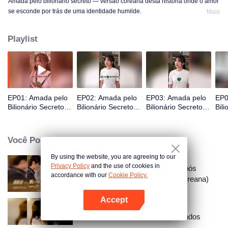
Amada pelo bilionário secreto — versão coreana desta história onde o amor
se esconde por trás de uma identidade humilde.
Mais
Playlist
EP01: Amada pelo
EP02: Amada pelo
EP03: Amada pelo
EP0
Bilionário Secreto
Bilionário Secreto
Bilionário Secreto
Bili
(Versão Coreana)
(Versão Coreana)
(Versão Coreana)
(Ve
Você Pode Gostar
By using the website, you are agreeing to our
Privacy Policy
and the use of cookies in
Casei com um Magnata Logo Após
accordance with our
Cookie Policy.
Romper o Noivado?! (Versão Coreana)
Accept
Abra o programa
Ressentimento Através dos Mundos