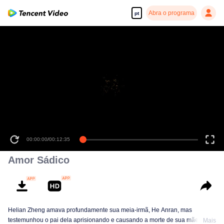
Abra o programa
pt
00:00:00
/
00:12:35
Amor Sádico
Helian Zheng amava profundamente sua meia-irmã, He Anran, mas
testemunhou o pai dela aprisionando e causando a morte de sua mãe.
Mais