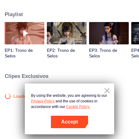
combater os demônios. Long Haochen junta-se ao Templo dos Cavaleiros.
À medida que ele cresce, uma aventura se desenrola. Ele ganha o
Playlist
reconhecimento de outros e luta com os Seis Templos contra os demônios
pelo bem dos seres humanos. Ele se sacrifica para proteger o povo. Poderia
Long conquistar o Trono do Selo e receber a mais alta honra no Templo dos
Cavaleiros?
EP1: Trono de
EP2: Trono de
EP3: Trono de
EP4
Selos
Selos
Selos
Sel
Clipes Exclusivos
By using the website, you are agreeing to our
Loading…
Privacy Policy
and the use of cookies in
accordance with our
Cookie Policy.
Accept
Abra o programa