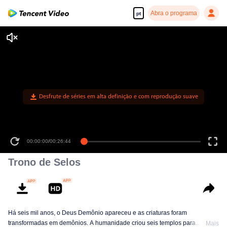
Abra o programa
pt
Desfrute de séries em alta definição e com reprodução suave
00:00:00
/
00:26:44
Trono de Selos
Há seis mil anos, o Deus Demônio apareceu e as criaturas foram
transformadas em demônios. A humanidade criou seis templos para
Mais