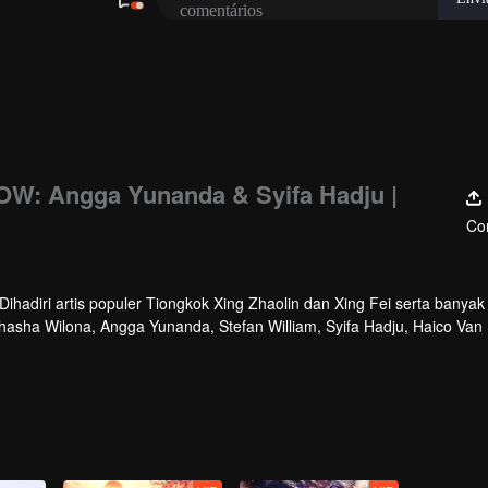
W: Angga Yunanda & Syifa Hadju |
Co
hadiri artis populer Tiongkok Xing Zhaolin dan Xing Fei serta banyak 
athasha Wilona, Angga Yunanda, Stefan William, Syifa Hadju, Haico Van
cara ini WeTV Indonesia juga mengumumkan WeTV Original series yang