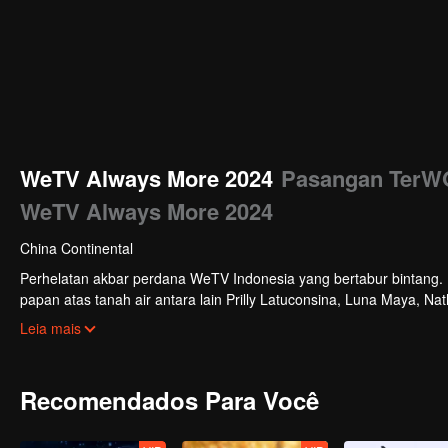
WeTV Always More 2024
Pasangan TerWO
WeTV Always More 2024
China Continental
Perhelatan akbar perdana WeTV Indonesia yang bertabur bintang. Di
papan atas tanah air antara lain Prilly Latuconsina, Luna Maya, N
Veken dan banyak lagi. Plus penampilan spesial dari Rossa. Di a
Leia mais
tayang tahun mendatang.
Recomendados Para Você