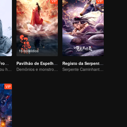
VIP
VIP
16 episódios
Li Ziqi - A Girl From Fairyland
Pavilhão de Espelho de Fantasia
Registo da Serpente Espiritual no Pesadelo
Li Ziqi teaches you how to cook
Demônios e monstros são ilusões
Serpente Caminhante dos Sonhos e o Passado do Imortal da Espada
VIP