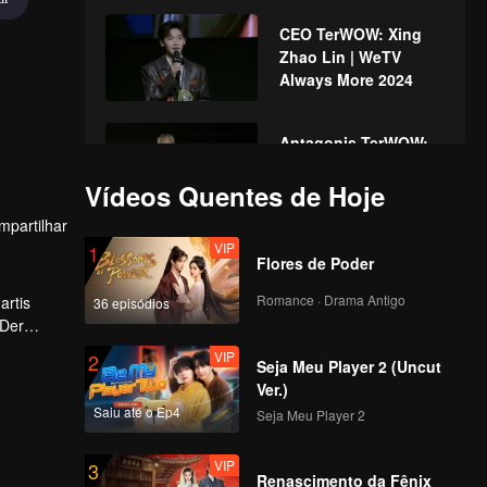
CEO TerWOW: Xing
Zhao Lin | WeTV
Always More 2024
Antagonis TerWOW:
Lukman Sardi | WeTV
Vídeos Quentes de Hoje
Always More 2024
mpartilhar
VIP
1
Air Mata TerWOW:
Flores de Poder
Natasha Wilona |
WeTV Always More
Romance · Drama Antigo
artis
36 episódios
2024
 Der
 akan
VIP
2
Rossa - Atas Nama
Seja Meu Player 2 (Uncut
Cinta | WeTV Always
Ver.)
More 2024
Saiu até o Ep4
Seja Meu Player 2
VIP
3
Upcoming Title: Cinta
Renascimento da Fênix