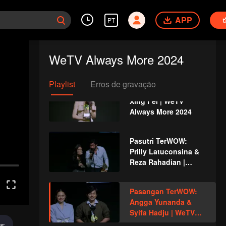
Drama | WeTV Always
More 2024
APP
PT
Upcoming Title: My
Girl | WeTV Always
WeTV Always More 2024
More 2024
Playlist
Erros de gravação
Si Gemas TerWOW:
Xing Fei | WeTV
Always More 2024
Pasutri TerWOW:
Prilly Latuconsina &
Reza Rahadian |
WeTV Always More
2024
Pasangan TerWOW:
Angga Yunanda &
Syifa Hadju | WeTV
Always More 2024