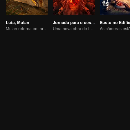
Luta, Mulan
Jornada para o oeste: Helltown do Céu
Mulan retorna em armadura e causa destruição
Uma nova obra de fantasia baseada no universo de "Jornada ao Oeste" está chegando.