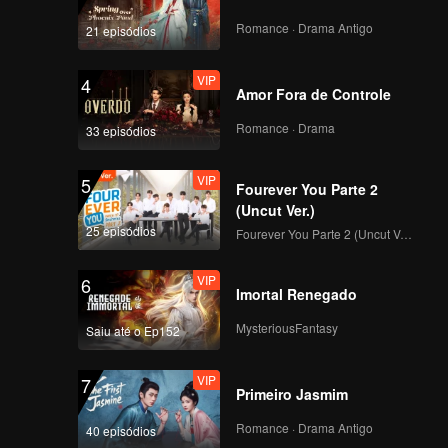
Mati | WeTV Always
More 2024
Romance · Drama Antigo
21 episódios
VIP
4
Upcoming Title: Main
Amor Fora de Controle
Api | WeTV Always
More 2024
Romance · Drama
33 episódios
VIP
5
Upcoming Title:
Fourever You Parte 2
Kawin Tangan | WeTV
(Uncut Ver.)
Always More 2024
25 episódios
Fourever You Parte 2 (Uncut Ver.)
VIP
6
Upcoming Title: Dua
Imortal Renegado
Wajah Arjuna | WeTV
Always More 2024
MysteriousFantasy
Saiu até o Ep152
VIP
7
Upcoming Title:
Primeiro Jasmim
Harus Kawin | WeTV
Always More 2024
Romance · Drama Antigo
40 episódios