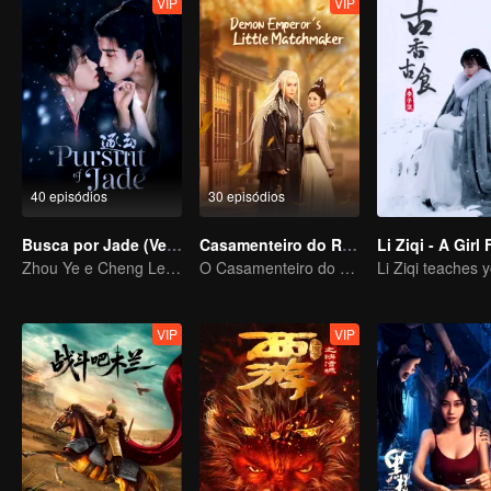
VIP
VIP
40 episódios
30 episódios
Busca por Jade (Versão em Inglês)
Casamenteiro do Rei Demônio
Zhou Ye e Cheng Lei, os jovens generais que protegem o país
O Casamenteiro do Reino Encantado
VIP
VIP