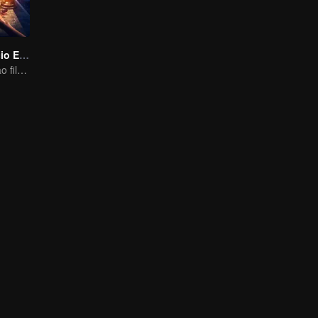
Susto no Edifício Escuro
As câmeras estão filmando, mas os gritos são reais.