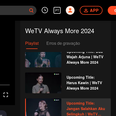
Api | WeTV Always
APP
More 2024
PT
Upcoming Title:
WeTV Always More 2024
Kawin Tangan | WeTV
Always More 2024
Playlist
Erros de gravação
Upcoming Title: Dua
Wajah Arjuna | WeTV
Always More 2024
Upcoming Title:
Harus Kawin | WeTV
Always More 2024
Upcoming Title:
Jangan Salahkan Aku
Selingkuh | WeTV