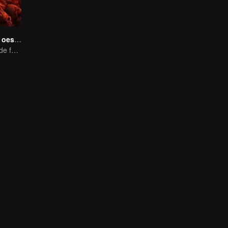
Jornada para o oeste: Helltown do Céu
Uma nova obra de fantasia baseada no universo de "Jornada ao Oeste" está chegando.