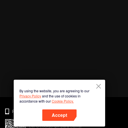
By using the website, you are agreeing to our
Privacy Policy
and the use of cookies in
accordance with our
Cookie Policy.
Phone
Accept
Ler o código QR para baixar