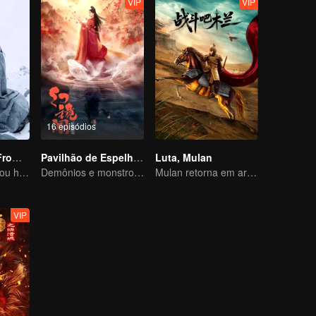
VIP
VIP
16 episódios
Li Ziqi - A Girl From Fairyland
Pavilhão de Espelho de Fantasia
Luta, Mulan
Li Ziqi teaches you how to cook
Demônios e monstros são ilusões
Mulan retorna em armadura e causa destruição
VIP