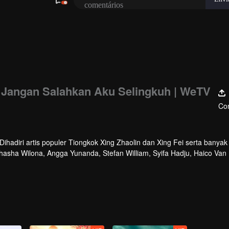
: Jangan Salahkan Aku Selingkuh | WeTV
Com
hadiri artis populer Tiongkok Xing Zhaolin dan Xing Fei serta banyak 
athasha Wilona, Angga Yunanda, Stefan William, Syifa Hadju, Haico Van
cara ini WeTV Indonesia juga mengumumkan WeTV Original series yang