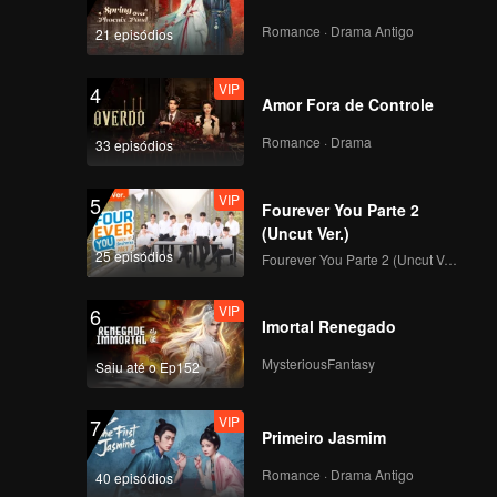
Romance · Drama Antigo
21 episódios
VIP
4
Amor Fora de Controle
Romance · Drama
33 episódios
VIP
5
Fourever You Parte 2
(Uncut Ver.)
25 episódios
Fourever You Parte 2 (Uncut Ver.)
VIP
6
Imortal Renegado
MysteriousFantasy
Saiu até o Ep152
VIP
7
Primeiro Jasmim
Romance · Drama Antigo
40 episódios