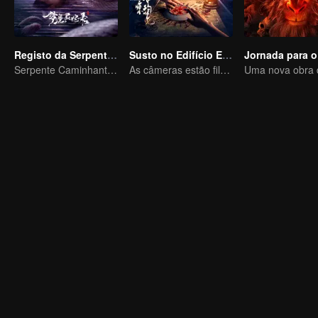
Registo da Serpente Espiritual no Pesadelo
Susto no Edifício Escuro
Serpente Caminhante dos Sonhos e o Passado do Imortal da Espada
As câmeras estão filmando, mas os gritos são reais.