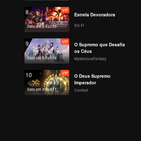
VIP
8
Estrela Devoradora
Sci-Fi
Saiu até o Ep235
VIP
9
O Supremo que Desafia
os Céus
Saiu até o Ep534
MysteriousFantasy
VIP
10
O Deus Supremo
Imperador
Saiu até o Ep611
Combat