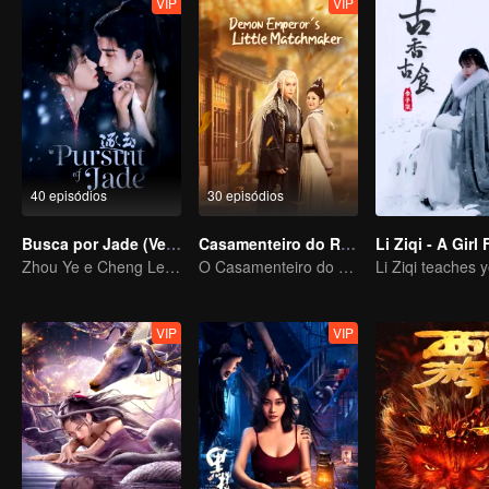
VIP
VIP
40 episódios
30 episódios
Busca por Jade (Versão em Inglês)
Casamenteiro do Rei Demônio
Zhou Ye e Cheng Lei, os jovens generais que protegem o país
O Casamenteiro do Reino Encantado
VIP
VIP