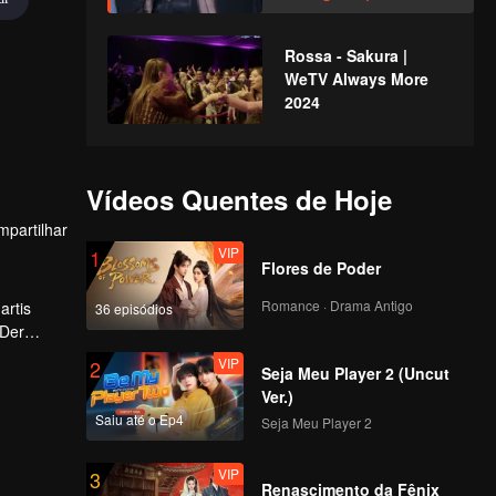
Always More 2024
Rossa - Sakura |
WeTV Always More
2024
Vídeos Quentes de Hoje
partilhar
VIP
1
Flores de Poder
Romance · Drama Antigo
artis
36 episódios
 Der
 akan
VIP
2
Seja Meu Player 2 (Uncut
Ver.)
Saiu até o Ep4
Seja Meu Player 2
VIP
3
Renascimento da Fênix