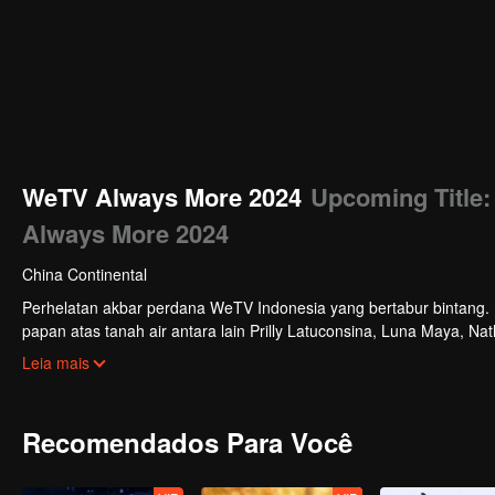
WeTV Always More 2024
Upcoming Title
Always More 2024
China Continental
Perhelatan akbar perdana WeTV Indonesia yang bertabur bintang. Di
papan atas tanah air antara lain Prilly Latuconsina, Luna Maya, N
Veken dan banyak lagi. Plus penampilan spesial dari Rossa. Di a
Leia mais
tayang tahun mendatang.
Recomendados Para Você