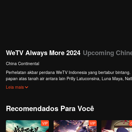
WeTV Always More 2024
Upcoming Chine
China Continental
Perhelatan akbar perdana WeTV Indonesia yang bertabur bintang. Di
papan atas tanah air antara lain Prilly Latuconsina, Luna Maya, N
Veken dan banyak lagi. Plus penampilan spesial dari Rossa. Di a
Leia mais
tayang tahun mendatang.
Recomendados Para Você
VIP
VIP