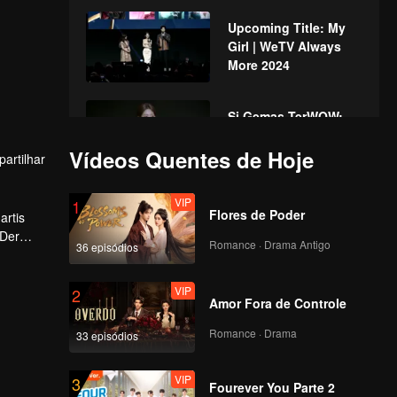
Upcoming Title: My
Girl | WeTV Always
More 2024
Si Gemas TerWOW:
Xing Fei | WeTV
Vídeos Quentes de Hoje
Always More 2024
artilhar
VIP
1
Pasutri TerWOW:
Flores de Poder
artis
Prilly Latuconsina &
 Der
Reza Rahadian |
Romance · Drama Antigo
36 episódios
 akan
WeTV Always More
2024
VIP
2
Pasangan TerWOW:
Amor Fora de Controle
Angga Yunanda &
Syifa Hadju | WeTV
Romance · Drama
33 episódios
Always More 2024
VIP
3
CEO TerWOW: Xing
Fourever You Parte 2