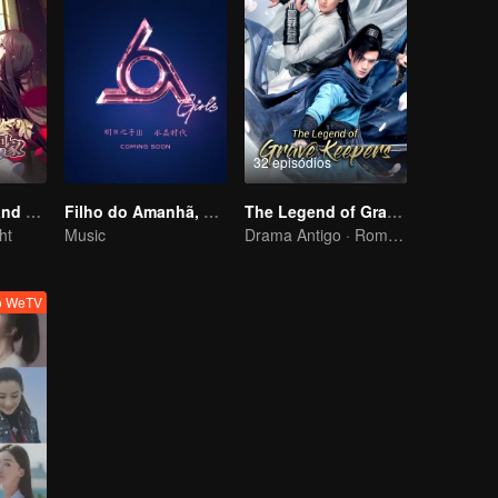
32 episódios
National Husband Bring Home SS1
Filho do Amanhã, Era do Cristal
The Legend of Grave Keepers
ht
Music
Drama Antigo · Romance · Drama
vo WeTV