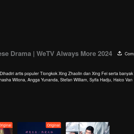
se Drama | WeTV Always More 2024
Comp
hadiri artis populer Tiongkok Xing Zhaolin dan Xing Fei serta banyak 
athasha Wilona, Angga Yunanda, Stefan William, Syifa Hadju, Haico Van
cara ini WeTV Indonesia juga mengumumkan WeTV Original series yang
Original
Original