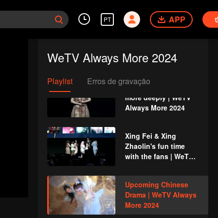
Tencent Online Video
| WeTV Always More
APP
PT
2024
WeTV's
accomplishment and
WeTV Always More 2024
strategy | WeTV
Always More 2024
Playlist
Erros de gravação
Get to know WeTV
more deeply | WeTV
Always More 2024
Xing Fei & Xing
Zhaolin's fun time
with the fans | WeTV
Always More 2024
Upcoming Chinese
Drama | WeTV Always
More 2024