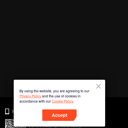
By using the website, you are agreeing to our
Privacy Policy
and the use of cookies in
accordance with our
Cookie Policy.
Phone
Accept
Ler o código QR para baixar