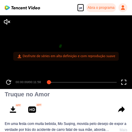
Abra o programa
pt
Desfrute de séries em alta definição e com reprodução suave
00:00:00
/
00:11:58
Truque no Amor
Em uma festa com muita bebida, Mo Suqing, movida pelo desejo de expor a
verdade por trás do acidente de carro fatal de sua mãe, aborda
Mais