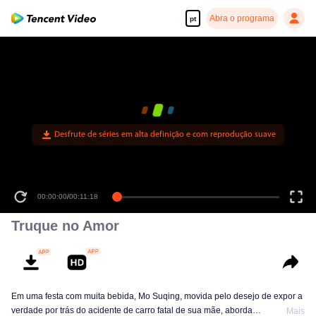
Abra o programa
pt
Desfrute de séries em alta definição e com reprodução suave
00:00:00
/
00:11:18
Truque no Amor
Em uma festa com muita bebida, Mo Suqing, movida pelo desejo de expor a
verdade por trás do acidente de carro fatal de sua mãe, aborda
Mais