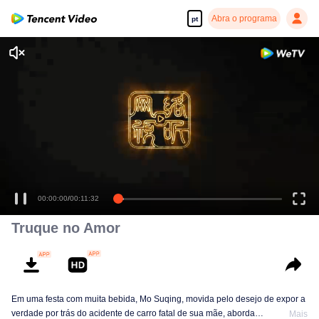
Abra o programa
pt
00:00:00
/
00:11:32
Truque no Amor
Em uma festa com muita bebida, Mo Suqing, movida pelo desejo de expor a
verdade por trás do acidente de carro fatal de sua mãe, aborda
Mais