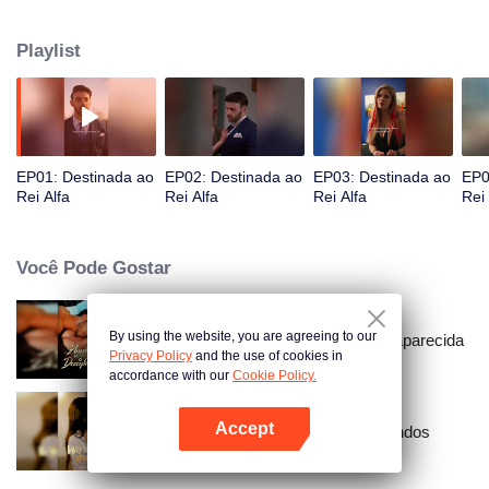
mais épica.
Playlist
EP01: Destinada ao
EP02: Destinada ao
EP03: Destinada ao
EP0
Rei Alfa
Rei Alfa
Rei Alfa
Rei 
Você Pode Gostar
By using the website, you are agreeing to our
Amarrado à Minha Esposa Desaparecida
Privacy Policy
and the use of cookies in
accordance with our
Cookie Policy.
Accept
Ressentimento Através dos Mundos
Abra o programa