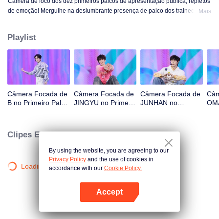
Câmera de foco dos dez primeiros palcos de apresentação pública, repletos
de emoção! Mergulhe na deslumbrante presença de palco dos trainees! OK,
Mais
OK, OK. A. MÁS NOTÍCIAS. Difícil dizer. Atenção. Fogo de artifício. Ainda
monstro. Super. Amor Verdadeiro. Sob a estrada da lua.
Playlist
Câmera Focada de
Câmera Focada de
Câmera Focada de
Câm
B no Primeiro Palco
JINGYU no Primeiro
JUNHAN no
OMA
de CHUANG ASIA
Palco de CHUANG
Primeiro Palco de
Pal
S2
ASIA S2
CHUANG ASIA S2
ASI
Clipes Exclusivos
By using the website, you are agreeing to our
Privacy Policy
and the use of cookies in
Loading…
accordance with our
Cookie Policy.
Accept
Abra o programa