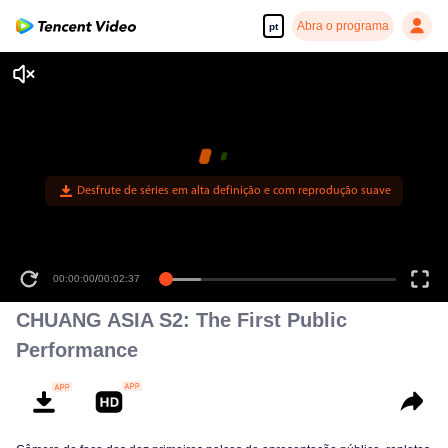
Abra o programa
pt
Desfrute de séries em alta definição e com reprodução suave
00:00:00
/
00:02:37
CHUANG ASIA S2: The First Public
Performance