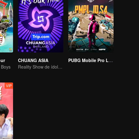
our
CHUANG ASIA
PUBG Mobile Pro League S4
g Boys
Reality Show de ídolos de grupos femininos
VIP