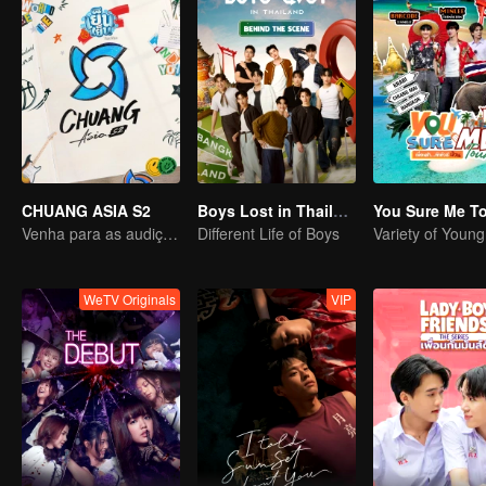
CHUANG ASIA S2
Boys Lost in Thailand·Behind the Scene
You Sure Me T
Venha para as audições asiáticas e escolha seu ídolo
Different Life of Boys
Variety of Youn
WeTV Originals
VIP