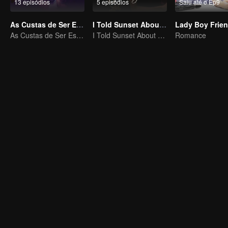
13 episódios
5 episódios
Saiu até o Ep9
As Custas de Ser Estrela
I Told Sunset About You
As Custas de Ser Estrela
I Told Sunset About You
Romance