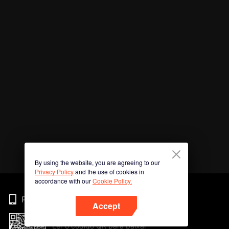
By using the website, you are agreeing to our
Privacy Policy
and the use of cookies in
accordance with our
Cookie Policy.
Phone
Accept
Ler o código QR para baixar