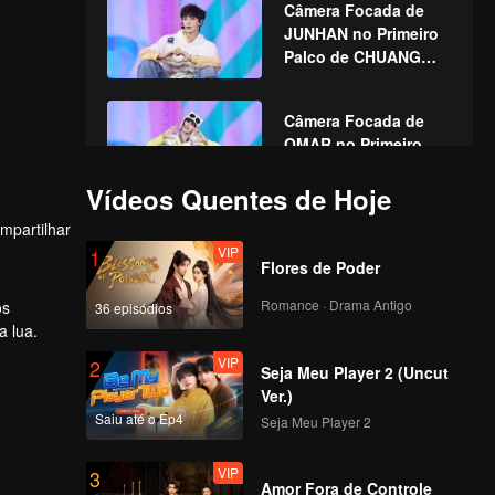
Câmera Focada de
JUNHAN no Primeiro
Palco de CHUANG
ASIA S2
Câmera Focada de
OMAR no Primeiro
Palco de CHUANG
ASIA S2
Vídeos Quentes de Hoje
mpartilhar
Câmera Focada de
VIP
1
PRAY no Primeiro
Flores de Poder
Palco de CHUANG
ASIA S2
Romance · Drama Antigo
os
36 episódios
a lua.
Câmera Focada de
VIP
2
GORDON no Primeiro
Seja Meu Player 2 (Uncut
Palco de CHUANG
Ver.)
ASIA S2
Saiu até o Ep4
Seja Meu Player 2
Câmera Focada de HU
VIP
3
YETAO no Primeiro
Amor Fora de Controle