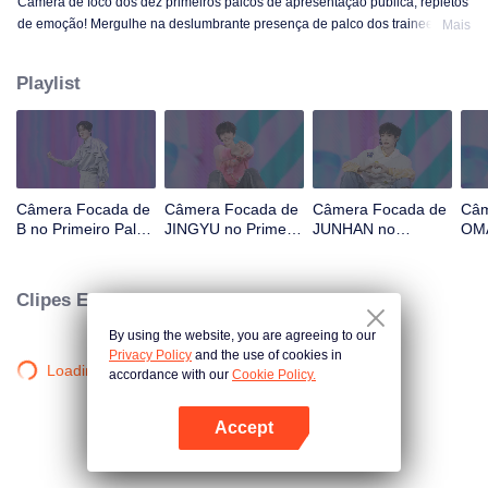
Câmera de foco dos dez primeiros palcos de apresentação pública, repletos
de emoção! Mergulhe na deslumbrante presença de palco dos trainees! OK,
Mais
OK, OK. A. MÁS NOTÍCIAS. Difícil dizer. Atenção. Fogo de artifício. Ainda
monstro. Super. Amor Verdadeiro. Sob a estrada da lua.
Playlist
Câmera Focada de
Câmera Focada de
Câmera Focada de
Câm
B no Primeiro Palco
JINGYU no Primeiro
JUNHAN no
OMA
de CHUANG ASIA
Palco de CHUANG
Primeiro Palco de
Pal
S2
ASIA S2
CHUANG ASIA S2
ASI
Clipes Exclusivos
By using the website, you are agreeing to our
Privacy Policy
and the use of cookies in
Loading…
accordance with our
Cookie Policy.
Accept
Abra o programa