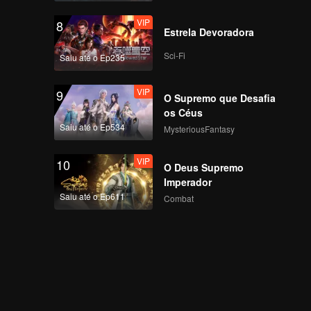
ASIA S2
VIP
8
Estrela Devoradora
Câmera Focada de KK
no Primeiro Palco de
Sci-Fi
Saiu até o Ep235
CHUANG ASIA S2
VIP
9
O Supremo que Desafia
Câmera Focada de
os Céus
SMART no Primeiro
Saiu até o Ep534
MysteriousFantasy
Palco de CHUANG
ASIA S2
VIP
10
O Deus Supremo
Câmera Focada de
Imperador
TADALEE no Primeiro
Saiu até o Ep611
Combat
Palco de CHUANG
ASIA S2
Câmera Focada de
KAO no Primeiro
Palco de CHUANG
ASIA S2