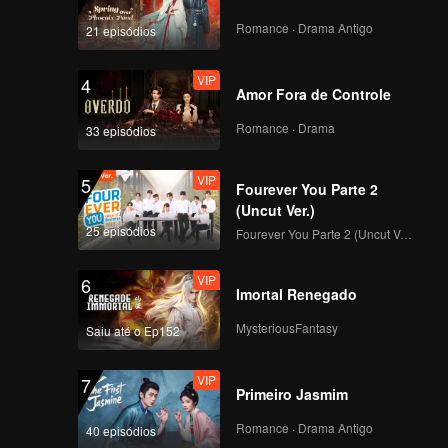
Câmera Focada de
HIKARU no Primeiro
Romance · Drama Antigo
21 episódios
Palco de CHUANG
ASIA S2
VIP
4
Amor Fora de Controle
Câmera Focada de
JIAHAO no Primeiro
Romance · Drama
33 episódios
Palco de CHUANG
ASIA S2
VIP
5
Fourever You Parte 2
Câmera Focada de
(Uncut Ver.)
DUY no Primeiro
25 episódios
Fourever You Parte 2 (Uncut Ver.)
Palco de CHUANG
ASIA S2
VIP
6
Imortal Renegado
Câmera Focada de
DAVID no Primeiro
MysteriousFantasy
Saiu até o Ep152
Palco de CHUANG
ASIA S2
VIP
7
Primeiro Jasmim
Câmera Focada de
YUCHEN no Primeiro
Romance · Drama Antigo
40 episódios
Palco de CHUANG