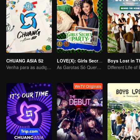
CHUANG ASIA S2
LOVE(X): Girls Secret Party
Venha para as audições asiáticas e escolha seu ídolo
As Garotas Só Querem Se Divertir
Different Life of
WeTV Originals