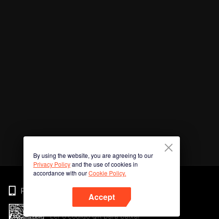
By using the website, you are agreeing to our
Privacy Policy
and the use of cookies in
accordance with our
Cookie Policy.
Phone
Accept
Ler o código QR para baixar