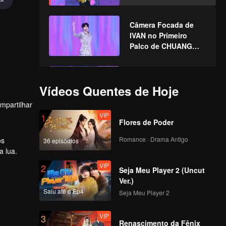
CHUANG ASIA S2
Câmera Focada de
IVAN no Primeiro
Palco de CHUANG
ASIA S2
Câmera Focada de
JELLY no Primeiro
Vídeos Quentes de Hoje
Palco de CHUANG
mpartilhar
ASIA S2
VIP
1
Flores de Poder
Câmera Focada de
WEIZHI no Primeiro
Romance · Drama Antigo
os
36 episódios
Palco de CHUANG
a lua.
ASIA S2
VIP
2
Seja Meu Player 2 (Uncut
Câmera Focada de
Ver.)
KOSHIN no Primeiro
Saiu até o Ep4
Seja Meu Player 2
Palco de CHUANG
ASIA S2
VIP
3
Renascimento da Fênix