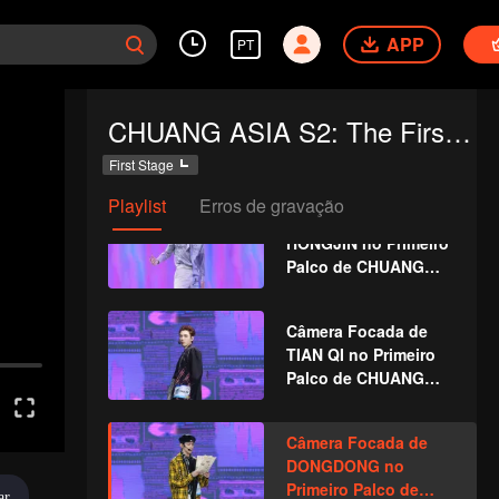
WHYLUCAS no
APP
Primeiro Palco de
PT
CHUANG ASIA S2
Câmera Focada de
CHUANG ASIA S2: The First Public Performance
REXY no Primeiro
Palco de CHUANG
First Stage
ASIA S2
Playlist
Erros de gravação
Câmera Focada de
HONGJIN no Primeiro
Palco de CHUANG
ASIA S2
Câmera Focada de
TIAN QI no Primeiro
Palco de CHUANG
ASIA S2
Câmera Focada de
DONGDONG no
Primeiro Palco de