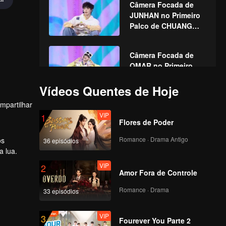
Câmera Focada de
JUNHAN no Primeiro
Palco de CHUANG
ASIA S2
Câmera Focada de
OMAR no Primeiro
Palco de CHUANG
ASIA S2
Vídeos Quentes de Hoje
mpartilhar
Câmera Focada de
VIP
1
PRAY no Primeiro
Flores de Poder
Palco de CHUANG
ASIA S2
Romance · Drama Antigo
os
36 episódios
a lua.
Câmera Focada de
VIP
2
GORDON no Primeiro
Amor Fora de Controle
Palco de CHUANG
ASIA S2
Romance · Drama
33 episódios
Câmera Focada de HU
VIP
3
YETAO no Primeiro
Fourever You Parte 2