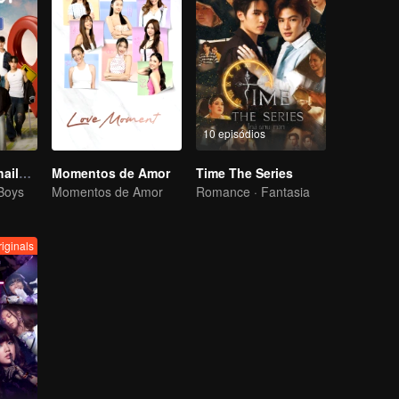
10 episódios
Boys Lost in Thailand·Behind the Scene
Momentos de Amor
Time The Series
 Boys
Momentos de Amor
Romance · Fantasia
iginals