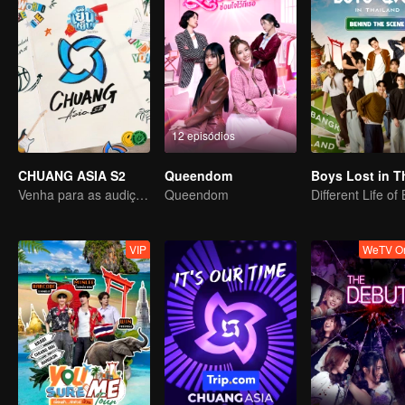
12 episódios
CHUANG ASIA S2
Queendom
Venha para as audições asiáticas e escolha seu ídolo
Queendom
Different Life of
VIP
WeTV Or