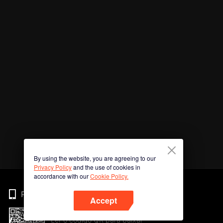
By using the website, you are agreeing to our
Privacy Policy
and the use of cookies in
accordance with our
Cookie Policy.
Phone
Accept
Ler o código QR para baixar