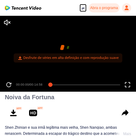
Abra o programa
pt
Desfrute de séries em alta definição e com reprodução suave
00:00:00
/
00:14:58
Noiva da Fortuna
Shen Zhinian e sua irmã legítima mais velha, Shen Nanqiao, ambas
renascem. Determinada a escapar do trágico destino que a acometeu em
Mais