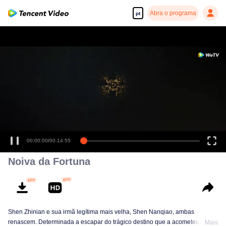
Abra o programa
pt
00:00:00
/
00:14:55
Noiva da Fortuna
Shen Zhinian e sua irmã legítima mais velha, Shen Nanqiao, ambas
renascem. Determinada a escapar do trágico destino que a acometeu em
Mais