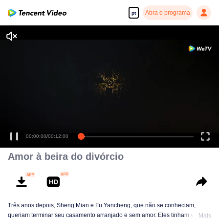
Abra o programa
pt
00:00:00
/
00:12:00
Amor à beira do divórcio
Três anos depois, Sheng Mian e Fu Yancheng, que não se conheciam,
queriam terminar seu casamento arranjado e sem amor. Eles tinham vários
Mais