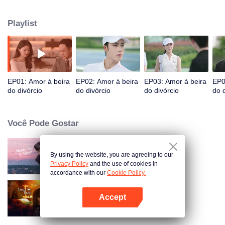
compromissos, mas sempre falhavam em se encontrar. Acidentalmente, eles
tiveram um caso de uma noite. Quando se encontraram novamente, eles se
Playlist
entenderam ainda mais mal devido a expressões emocionais erradas. Fu
Yancheng realmente se arrependeu quando soube que Sheng Mian era
Penny e ela estava grávida. Ele fez tudo o que pôde para tê-la de volta. Eles
finalmente resolveram tudo, se apaixonaram e decidiram passar o resto de
suas vidas juntos.
EP01: Amor à beira
EP02: Amor à beira
EP03: Amor à beira
EP0
do divórcio
do divórcio
do divórcio
do 
Você Pode Gostar
By using the website, you are agreeing to our
Case Comigo Novamente
Privacy Policy
and the use of cookies in
accordance with our
Cookie Policy.
Accept
Your Trap
Abra o programa