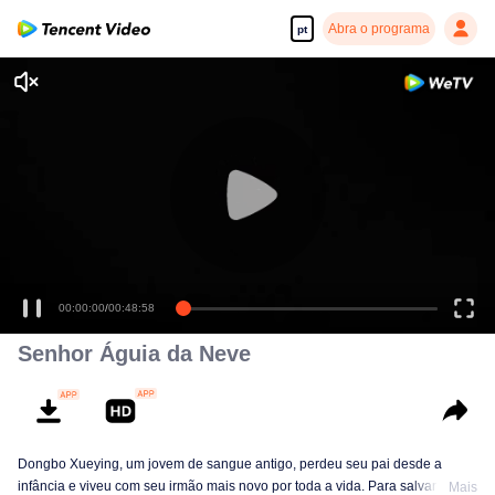
Abra o programa
pt
00:00:00
/
00:48:58
Senhor Águia da Neve
Dongbo Xueying, um jovem de sangue antigo, perdeu seu pai desde a
infância e viveu com seu irmão mais novo por toda a vida. Para salvar sua
Mais