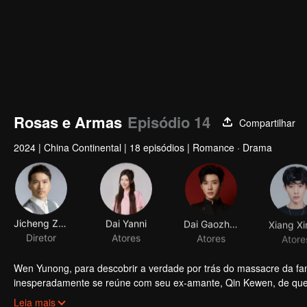
Rosas e Armas
Episódio 14
Compartilhar
2024
|
China Continental
|
18 episódios
|
Romance · Drama
Jicheng Zou
Dai Yanni
Dai Gaozheng
Diretor
Atores
Atores
Atore
Wen Yunong, para descobrir a verdade por trás do massacre da famíli
inesperadamente se reúne com seu ex-amante, Qin Kewen, de quem
quando Qin Kewen retorna com um voto de vingança, determinado
Leia mais