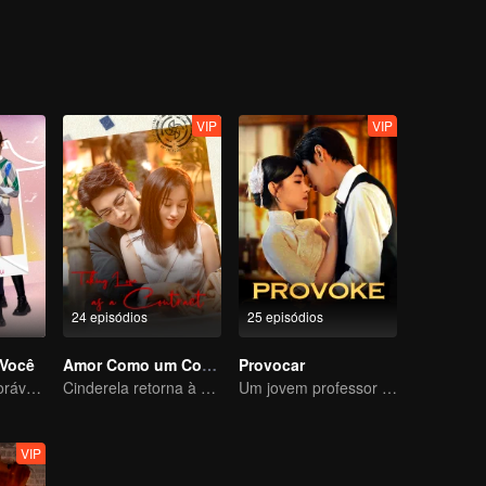
VIP
VIP
24 episódios
25 episódios
Você
Amor Como um Contrato
Provocar
Uma criança adorável ajuda pais falsos a transformarem em realidade
Cinderela retorna à alta sociedade e encontra o amor com o presidente
Um jovem professor astuto se apaixona por uma cantora misteriosa
VIP