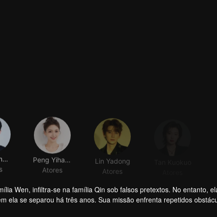
Xiang Xingyu
Peng Yihang
Lin Yadong
Tan Kuokuo
s
Atores
Atores
Atores
a Wen, infiltra-se na família Qin sob falsos pretextos. No entanto, el
 ela se separou há três anos. Sua missão enfrenta repetidos obstác
 a expor Wen Yunong como uma fraude amorosa. Apesar de sua post