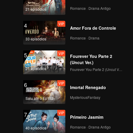
Romance · Drama Antigo
21 episódios
VIP
4
Amor Fora de Controle
Romance · Drama
33 episódios
VIP
5
Fourever You Parte 2
(Uncut Ver.)
25 episódios
Fourever You Parte 2 (Uncut Ver.)
VIP
6
Imortal Renegado
MysteriousFantasy
Saiu até o Ep152
VIP
7
Primeiro Jasmim
Romance · Drama Antigo
40 episódios