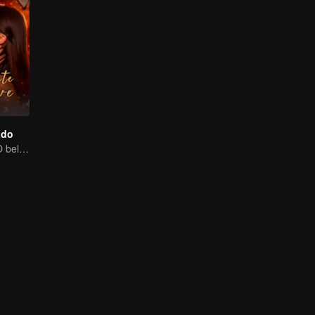
ado
Amor proibido! O belo jovem tortura sua cunhada, primeiro amor