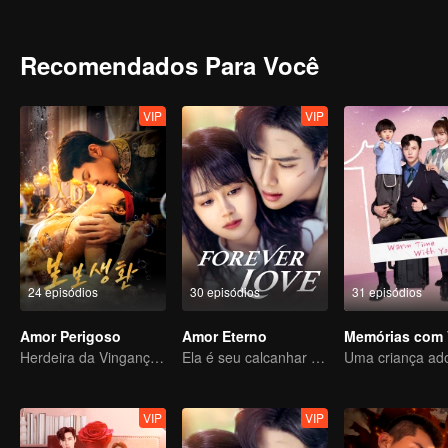
adversária, suas emoções se aprofundam a cada encontro.
Recomendados Para Você
VIP
VIP
24 episódios
30 episódios
31 episódios
Amor Perigoso
Amor Eterno
Memórias com 
Herdeira da Vingança Usa o Casamento como Isca para se Casar com um Rico
Ela é seu calcanhar de Aquiles e sua armadura
VIP
VIP