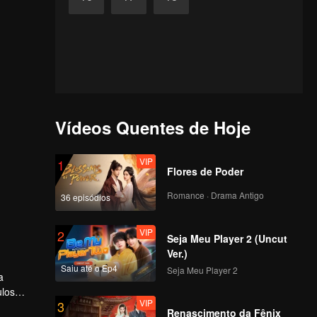
Vídeos Quentes de Hoje
VIP
1
Flores de Poder
Romance · Drama Antigo
36 episódios
VIP
2
Seja Meu Player 2 (Uncut
Ver.)
Saiu até o Ep4
Seja Meu Player 2
a
ulos
VIP
3
ura
Renascimento da Fênix