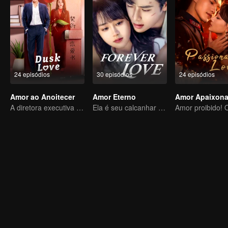
24 episódios
30 episódios
24 episódios
Amor ao Anoitecer
Amor Eterno
Amor Apaixon
A diretora executiva se apaixonou pelo seu novo contrato
Ela é seu calcanhar de Aquiles e sua armadura