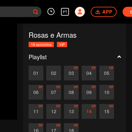
APP
PT
Rosas e Armas
18 episódios
VIP
Playlist
VIP
VIP
VIP
01
02
03
04
05
VIP
VIP
VIP
VIP
VIP
06
07
08
09
10
VIP
VIP
VIP
VIP
VIP
11
12
13
14
15
VIP
VIP
VIP
16
17
18