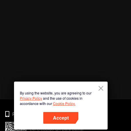
By using the website, you are agreeing to our
Privacy Policy
and the use of cookies in
accordance with our
Cookie Policy.
Phone
Accept
Ler o código QR para baixar