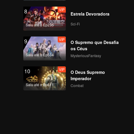
VIP
8
Estrela Devoradora
Sci-Fi
Saiu até o Ep235
VIP
9
O Supremo que Desafia
os Céus
Saiu até o Ep534
MysteriousFantasy
VIP
10
O Deus Supremo
Imperador
Saiu até o Ep611
Combat