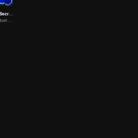
LOVE(X): Girls Secret Party
As Garotas Só Querem Se Divertir