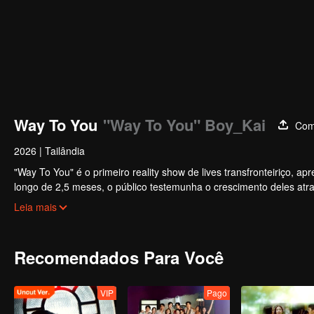
Way To You
"Way To You" Boy_Kai
Com
2026
|
Tailândia
"Way To You" é o primeiro reality show de lives transfronteiriço, 
longo de 2,5 meses, o público testemunha o crescimento deles atra
plataformas. Os espectadores participam diretamente do desenvol
Leia mais
desde o primeiro encontro até a sinergia perfeita. O casal mais pop
Recomendados Para Você
VIP
Pago