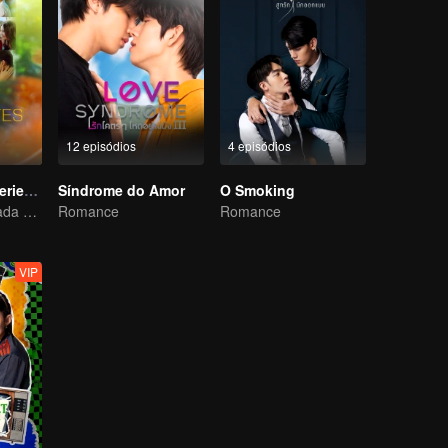
12 episódios
4 episódios
LOVE(X) Mini Series: Roommates In Love
Síndrome do Amor
O Smoking
Minissérie derivada de LOVE(X)
Romance
Romance
VIP