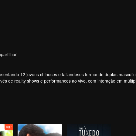
partilhar
apresentando 12 jovens chineses e tailandeses formando duplas masculi
vés de reality shows e performances ao vivo, com interação em múltip
vimento dos ídolos por meio de votações e apoio, acompanhando a jo
ular, com a melhor química, finalmente fará sua estreia no palco global
VIP