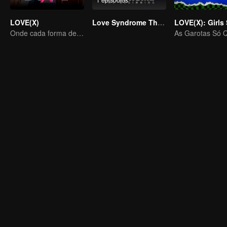
LOVE(X)
Love Syndrome The Beginning Special Episode
Onde cada forma de amor se encontra, cada coração palpita em todas as cores