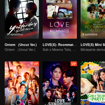
11 episódios
6 episódios
Ontem （Uncut Ver.)
LOVE(X): Roommates
Ontem （Uncut Ver.)
Sob o Mesmo Teto, Corações Desbloqueados! O Especial LOVE(X) de Companheiros de Casa
VIP
VIP
1 episódios