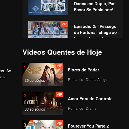
Dança em Dupla, Par
Favor Se Posicione!
VIP
Episódio 3: "Pêssego
da Fortuna" chega ao
banco de mentores,
recriando cenas
Vídeos Quentes de Hoje
icônicas!
VIP
Episódio 4: Gala de
Atuação: Jovens
VIP
1
Talentos em uma
Flores de Poder
nas. Ao
Disputa Épica de
las
Interpretação
Romance · Drama Antigo
36 episódios
VIP
rnada
Episódio 5: A Primeira
.
Competição no Pico,
VIP
2
Avante Sem Medo!
Amor Fora de Controle
Romance · Drama
33 episódios
VIP
Episódio 6: Grande
Confronto nos Jogos
VIP
3
Aquáticos, Batalha
Fourever You Parte 2