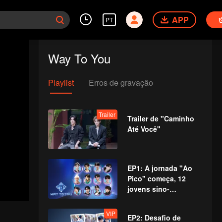
APP
PT
Way To You
Playlist
Erros de gravação
Trailer
Trailer de "Caminho
Até Você"
EP1: A jornada "Ao
Pico" começa, 12
jovens sino-
tailandeses se
encontram pela
VIP
EP2: Desafio de
primeira vez!