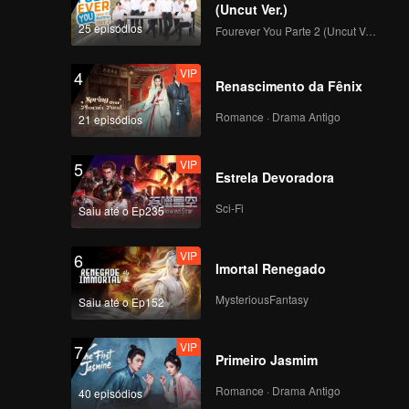
Geral de Todos os
(Uncut Ver.)
Participantes!
25 episódios
Fourever You Parte 2 (Uncut Ver.)
VIP
Episódio 7: Exibição
de avaliação de
VIP
4
talentos em grupo, da
Renascimento da Fênix
inexperiência ao
deslumbre
Romance · Drama Antigo
21 episódios
VIP
EP7 Bônus-01
VIP
5
Estrela Devoradora
Sci-Fi
Saiu até o Ep235
VIP
EP7 Bônus - 02
VIP
6
Imortal Renegado
MysteriousFantasy
Saiu até o Ep152
VIP
EP07 Extra - 03
VIP
7
Primeiro Jasmim
Romance · Drama Antigo
40 episódios
VIP
Episódio 8: Noite do