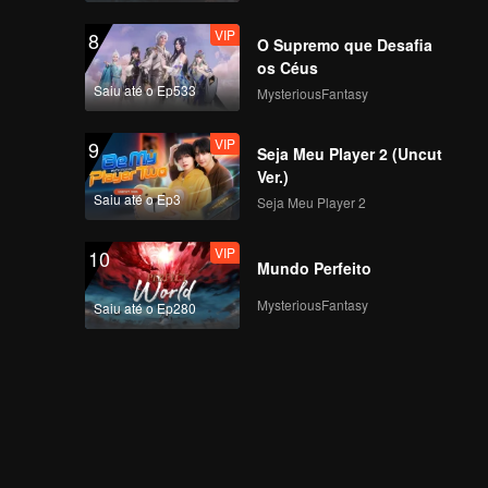
Grande Final, Jovens
VIP
8
Encontram-se no
O Supremo que Desafia
Pico!
os Céus
Saiu até o Ep533
MysteriousFantasy
VIP
EP8 Bônus-01
VIP
9
Seja Meu Player 2 (Uncut
Ver.)
Saiu até o Ep3
Seja Meu Player 2
VIP
EP8 Bônus-02
VIP
10
Mundo Perfeito
MysteriousFantasy
Saiu até o Ep280
VIP
EP8 Bônus-03