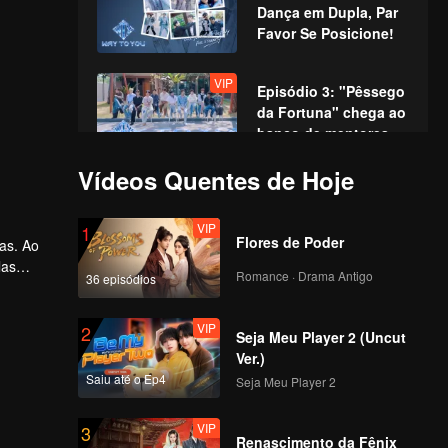
Dança em Dupla, Par
Favor Se Posicione!
VIP
Episódio 3: "Pêssego
da Fortuna" chega ao
banco de mentores,
recriando cenas
Vídeos Quentes de Hoje
icônicas!
VIP
Episódio 4: Gala de
Atuação: Jovens
VIP
1
Talentos em uma
Flores de Poder
nas. Ao
Disputa Épica de
las
Interpretação
Romance · Drama Antigo
36 episódios
VIP
rnada
Episódio 5: A Primeira
.
Competição no Pico,
VIP
2
Avante Sem Medo!
Seja Meu Player 2 (Uncut
Ver.)
Saiu até o Ep4
Seja Meu Player 2
VIP
Episódio 6: Grande
Confronto nos Jogos
VIP
3
Aquáticos, Batalha
Renascimento da Fênix