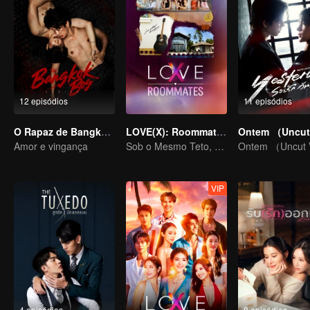
12 episódios
11 episódios
O Rapaz de Bangkok (versão para TV)
LOVE(X): Roommates
Ontem （Uncut 
Amor e vingança
Sob o Mesmo Teto, Corações Desbloqueados! O Especial LOVE(X) de Companheiros de Casa
Ontem （Uncut V
VIP
4 episódios
8 episódios