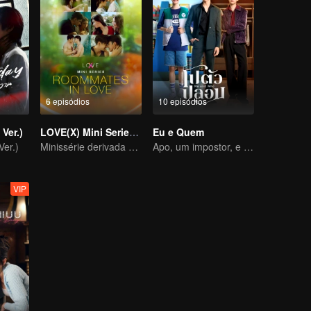
6 episódios
10 episódios
Ver.)
LOVE(X) Mini Series: Roommates In Love
Eu e Quem
er.)
Minissérie derivada de LOVE(X)
Apo, um impostor, e sua noiva têm a habilidade de ler mentes.
VIP