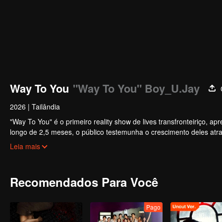
Way To You
"Way To You" Boy_U.Jay
2026
|
Tailândia
"Way To You" é o primeiro reality show de lives transfronteiriço, 
longo de 2,5 meses, o público testemunha o crescimento deles atra
plataformas. Os espectadores participam diretamente do desenvol
Leia mais
desde o primeiro encontro até a sinergia perfeita. O casal mais pop
Recomendados Para Você
Pago