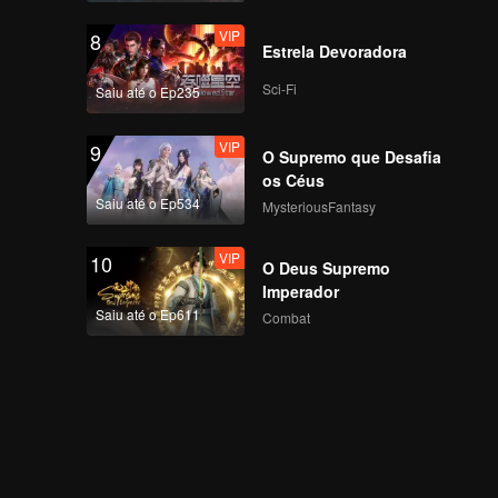
Grande Final, Jovens
VIP
8
Encontram-se no
Estrela Devoradora
Pico!
Sci-Fi
Saiu até o Ep235
VIP
EP8 Bônus-01
VIP
9
O Supremo que Desafia
os Céus
Saiu até o Ep534
MysteriousFantasy
VIP
EP8 Bônus-02
VIP
10
O Deus Supremo
Imperador
Saiu até o Ep611
Combat
VIP
EP8 Bônus-03