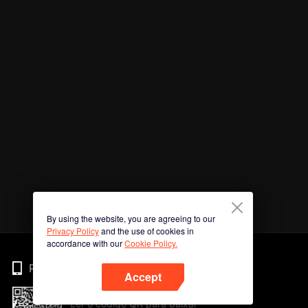
By using the website, you are agreeing to our
Privacy Policy
and the use of cookies in
accordance with our
Cookie Policy.
Phone
Accept
Ler o código QR para baixar