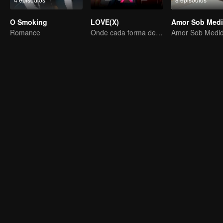
O Smoking
LOVE(X)
Amor Sob Med
Romance
Onde cada forma de amor se encontra, cada coração palpita em todas as cores
Amor Sob Medi