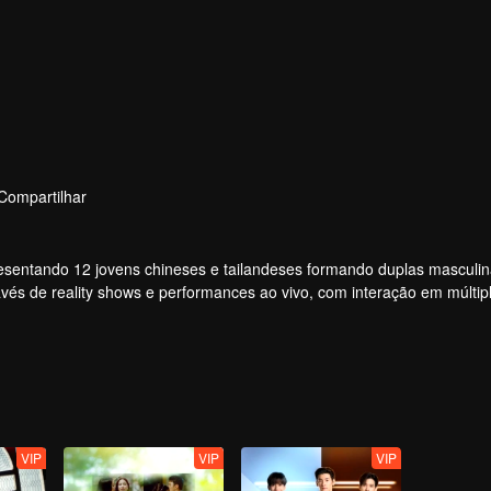
Compartilhar
apresentando 12 jovens chineses e tailandeses formando duplas masculi
vés de reality shows e performances ao vivo, com interação em múltip
vimento dos ídolos por meio de votações e apoio, acompanhando a jo
ular, com a melhor química, finalmente fará sua estreia no palco global
VIP
VIP
VIP