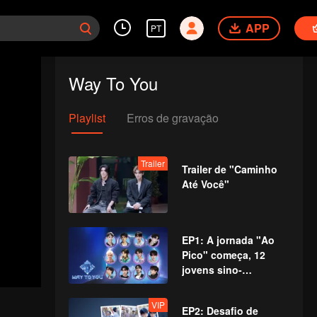
APP
PT
Way To You
Playlist
Erros de gravação
Trailer
Trailer de "Caminho
Até Você"
EP1: A jornada "Ao
Pico" começa, 12
jovens sino-
tailandeses se
encontram pela
VIP
EP2: Desafio de
primeira vez!