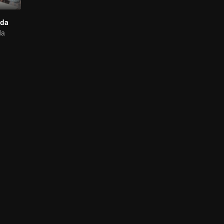
ida
da