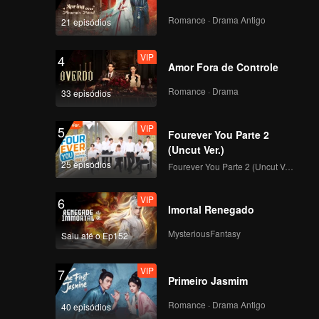
Geral de Todos os
Participantes!
Romance · Drama Antigo
21 episódios
VIP
Episódio 7: Exibição
de avaliação de
VIP
4
talentos em grupo, da
Amor Fora de Controle
inexperiência ao
deslumbre
Romance · Drama
33 episódios
VIP
EP7 Bônus-01
VIP
5
Fourever You Parte 2
(Uncut Ver.)
25 episódios
Fourever You Parte 2 (Uncut Ver.)
VIP
EP7 Bônus - 02
VIP
6
Imortal Renegado
MysteriousFantasy
Saiu até o Ep152
VIP
EP07 Extra - 03
VIP
7
Primeiro Jasmim
Romance · Drama Antigo
40 episódios
VIP
Episódio 8: Noite do