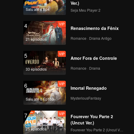
Geral de Todos os
Ver.)
Participantes!
Saiu até o Ep4
Seja Meu Player 2
VIP
Episódio 7: Exibição
de avaliação de
VIP
4
talentos em grupo, da
Renascimento da Fênix
inexperiência ao
deslumbre
Romance · Drama Antigo
21 episódios
VIP
EP7 Bônus-01
VIP
5
Amor Fora de Controle
Romance · Drama
33 episódios
VIP
EP7 Bônus - 02
VIP
6
Imortal Renegado
MysteriousFantasy
Saiu até o Ep153
VIP
EP07 Extra - 03
VIP
7
Fourever You Parte 2
(Uncut Ver.)
25 episódios
Fourever You Parte 2 (Uncut Ver.)
VIP
Episódio 8: Noite do