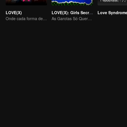
LOVE(X)
LOVE(X): Girls Secret Party
Onde cada forma de amor se encontra, cada coração palpita em todas as cores
As Garotas Só Querem Se Divertir