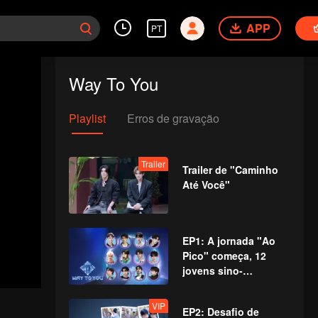
APP
PT
Way To You
Playlist
Erros de gravação
Trailer
Trailer de "Caminho
Até Você"
EP1: A jornada "Ao
Pico" começa, 12
jovens sino-
tailandeses se
encontram pela
VIP
EP2: Desafio de
primeira vez!