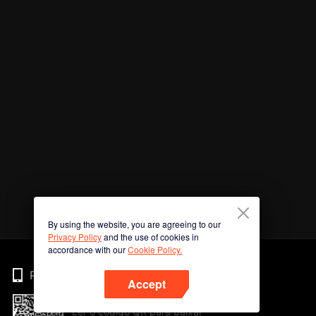
By using the website, you are agreeing to our
Privacy Policy
and the use of cookies in
accordance with our
Cookie Policy.
Phone
Accept
Ler o código QR para baixar