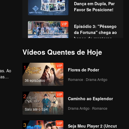
Dança em Dupla, Par
Favor Se Posicione!
VIP
Episódio 3: "Pêssego
da Fortuna" chega ao
banco de mentores,
recriando cenas
Vídeos Quentes de Hoje
icônicas!
VIP
Episódio 4: Gala de
Atuação: Jovens
VIP
1
Talentos em uma
Flores de Poder
nas. Ao
Disputa Épica de
las
Interpretação
Romance · Drama Antigo
36 episódios
VIP
rnada
Episódio 5: A Primeira
.
Competição no Pico,
VIP
2
Avante Sem Medo!
Caminho ao Esplendor
Drama Antigo · Romance
Saiu até o Ep4
VIP
Episódio 6: Grande
Confronto nos Jogos
VIP
3
Aquáticos, Batalha
Seja Meu Player 2 (Uncut