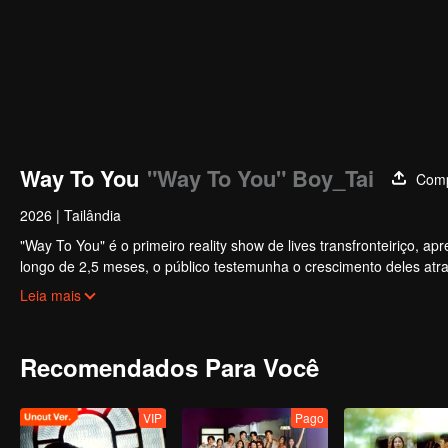
Way To You
"Way To You" Boy_Tai
Comp
2026
|
Tailândia
"Way To You" é o primeiro reality show de lives transfronteiriço, 
longo de 2,5 meses, o público testemunha o crescimento deles atra
plataformas. Os espectadores participam diretamente do desenvol
Leia mais
desde o primeiro encontro até a sinergia perfeita. O casal mais pop
Recomendados Para Você
VIP
Pago