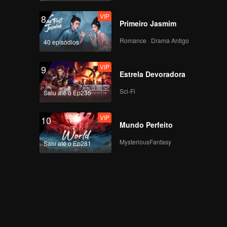
Grande Final, Jovens
VIP
8
Encontram-se no
Primeiro Jasmim
Pico!
Romance · Drama Antigo
40 episódios
VIP
EP8 Bônus-01
VIP
9
Estrela Devoradora
Sci-Fi
Saiu até o Ep235
VIP
EP8 Bônus-02
VIP
10
Mundo Perfeito
MysteriousFantasy
Saiu até o Ep281
VIP
EP8 Bônus-03