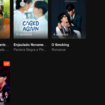
10 episódios
4 episódios
LOVE(X) Mini Series: Roommates In Love
Enjaulado Novamente
O Smoking
Minissérie derivada de LOVE(X)
Pantera Negra e Pinguim
Romance
VIP