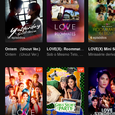
11 episódios
6 episódios
Ontem （Uncut Ver.)
LOVE(X): Roommates
Ontem （Uncut Ver.)
Sob o Mesmo Teto, Corações Desbloqueados! O Especial LOVE(X) de Companheiros de Casa
VIP
VIP
1 episódios