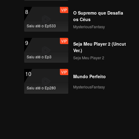
VIP
8
O Supremo que Desafia
os Céus
Saiu até o Ep533
MysteriousFantasy
VIP
9
Seja Meu Player 2 (Uncut
Ver.)
Saiu até o Ep3
Seja Meu Player 2
VIP
10
Mundo Perfeito
MysteriousFantasy
Saiu até o Ep280