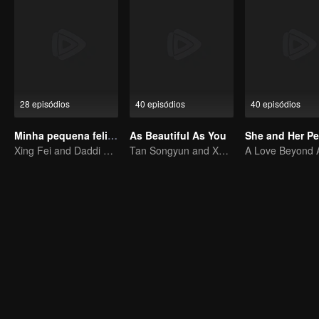
28 episódios
40 episódios
40 episódios
Minha pequena felicidade
As Beautiful As You
Xing Fei and Daddi Tang's sweet love story.
Tan Songyun and Xu Kai join forces in the workplace