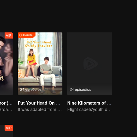
ridas no amor e que não acreditam no amor começam a se encontrar,
e dificuldades, mas também mal-entendidos e baixas na vida. Mas dur
odem viver pelo resto de vida juntos.
VIP
24 episódios
24 episódios
Ambição do Amor (Versão em Inglês)
Put Your Head On My Shoulder (Eng Dub)
Nine Kilometers of Love
A Hipótese do Verdadeiro Amor entre Zhao Lusi e Chen Weiting
It was adapted from the same series of novels as "A Love so Beautiful"
Flight cadets'youth dream-driven journey
VIP