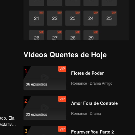
VIP
VIP
VIP
VIP
VIP
21
22
23
24
25
VIP
VIP
VIP
VIP
26
27
28
29
Vídeos Quentes de Hoje
VIP
1
Flores de Poder
Romance · Drama Antigo
36 episódios
VIP
2
Amor Fora de Controle
Romance · Drama
33 episódios
ctativas
VIP
3
omeça,
Fourever You Parte 2