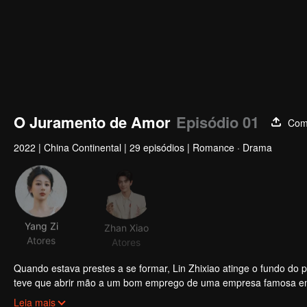
O Juramento de Amor
Episódio 01
Comp
2022
|
China Continental
|
29 episódios
|
Romance · Drama
Yang Zi
Zhan Xiao
Atores
Atores
Quando estava prestes a se formar, Lin Zhixiao atinge o fundo do poço da sua vida, descobrindo que 
teve que abrir mão a um bom emprego de uma empresa famosa em 
de amor e de vida futura foram quebradas. Neste momento, Gu We
Leia mais