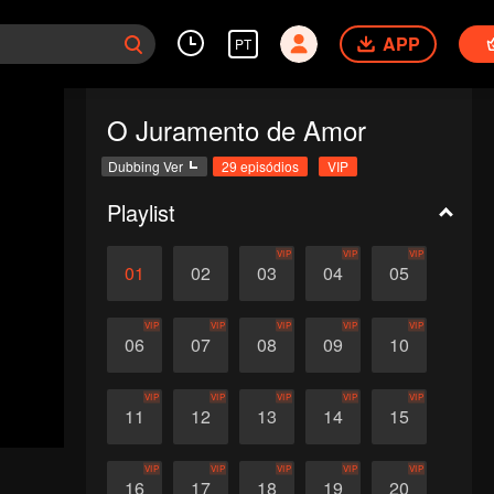
APP
PT
O Juramento de Amor
Dubbing Ver
29 episódios
VIP
Playlist
VIP
VIP
VIP
01
02
03
04
05
VIP
VIP
VIP
VIP
VIP
06
07
08
09
10
VIP
VIP
VIP
VIP
VIP
11
12
13
14
15
VIP
VIP
VIP
VIP
VIP
16
17
18
19
20