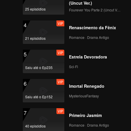
 se
(Uncut Ver.)
ante o
25 episódios
Fourever You Parte 2 (Uncut Ver.)
VIP
4
Renascimento da Fênix
Romance · Drama Antigo
21 episódios
VIP
5
Estrela Devoradora
Sci-Fi
Saiu até o Ep235
VIP
6
Imortal Renegado
MysteriousFantasy
Saiu até o Ep152
VIP
7
Primeiro Jasmim
Romance · Drama Antigo
40 episódios