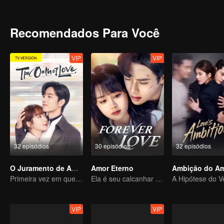
muitas vezes não sabemos que é amor. Duas pessoas que foram fe
conhecer e se apaixonar passo a passo. Há não só desconfianças 
processo de se apaixonar, os dois sentem cada vez mais que eles p
Recomendados Para Você
VIP
VIP
32 episódios
30 episódios
32 episódios
O Juramento de Amor
Amor Eterno
Primeira vez em que Yang Zi e Xiao Zhan atuam na novela de história de amor
Ela é seu calcanhar de Aquiles e sua armadura
VIP
VIP