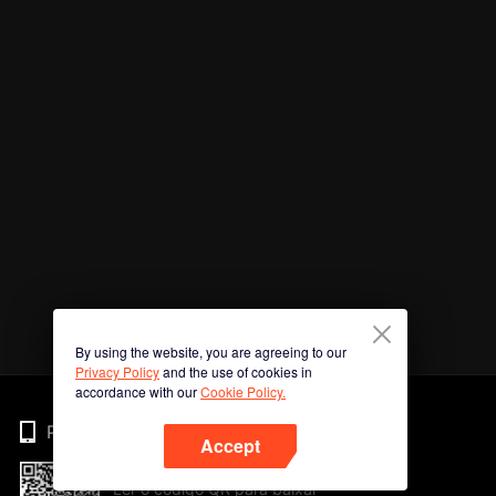
By using the website, you are agreeing to our
Privacy Policy
and the use of cookies in
accordance with our
Cookie Policy.
Phone
Accept
Ler o código QR para baixar