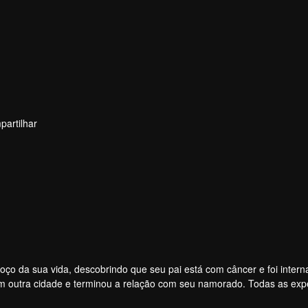
artilhar
seu pai está com câncer e foi internado. Ela
outra cidade e terminou a relação com seu namorado. Todas as expe
i, o médico de seu pai, entra em cena da sua vida. Quando o amor c