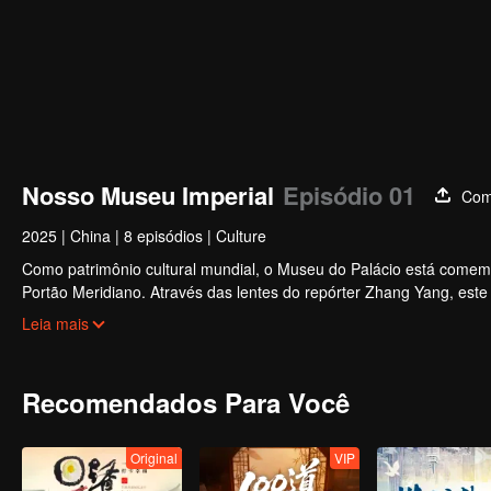
Nosso Museu Imperial
Episódio 01
Com
2025
|
China
|
8 episódios
|
Culture
Como patrimônio cultural mundial, o Museu do Palácio está come
Portão Meridiano. Através das lentes do repórter Zhang Yang, este
danos da tecnologia digital, dos restauradores de relíquias cultu
Leia mais
um diálogo significativo sobre civilização, valor e futuro.
Recomendados Para Você
Original
VIP