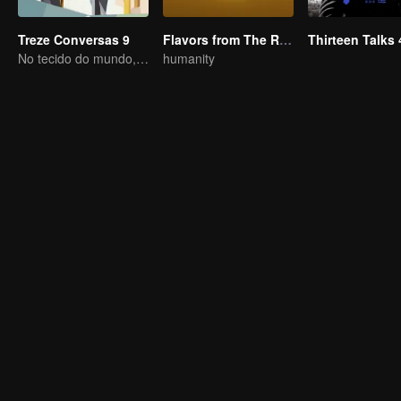
Treze Conversas 9
Flavors from The River
Thirteen Talks 
No tecido do mundo, Em Busca da Certeza
humanity