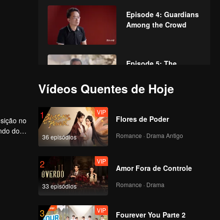
Episode 4: Guardians
Among the Crowd
Episode 5: The
Palace Museum That
Tells Stories
Vídeos Quentes de Hoje
VIP
Episode 6: The
1
Flores de Poder
sição no
Answer of a Garden
indo dos
Romance · Drama Antigo
36 episódios
as também
VIP
Episode 7: The
2
Amor Fora de Controle
Breathing Museum
Romance · Drama
33 episódios
Completo
VIP
Episode 8: Various
3
Fourever You Parte 2