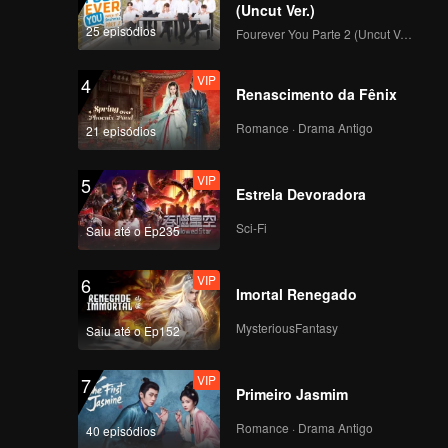
Vitalities
(Uncut Ver.)
25 episódios
Fourever You Parte 2 (Uncut Ver.)
VIP
4
Renascimento da Fênix
Romance · Drama Antigo
21 episódios
VIP
5
Estrela Devoradora
Sci-Fi
Saiu até o Ep235
VIP
6
Imortal Renegado
MysteriousFantasy
Saiu até o Ep152
VIP
7
Primeiro Jasmim
Romance · Drama Antigo
40 episódios