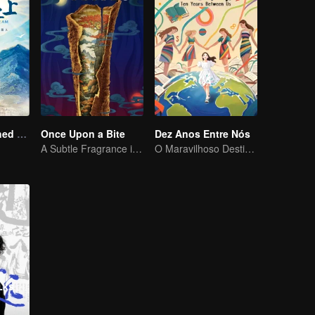
A Long Cherished Dream
Once Upon a Bite
Dez Anos Entre Nós
A Subtle Fragrance in Flavor
O Maravilhoso Destino de uma Jovem Chinesa com o Mundo