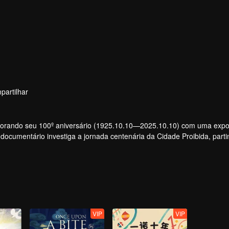
partilhar
morando seu 100º aniversário (1925.10.10—2025.10.10) com uma expo
 documentário investiga a jornada centenária da Cidade Proibida, part
rais e dos IPs relevantes, não apenas o prelúdio de uma celebração, m
VIP
VIP