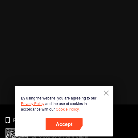
By using the website, you are agreeing to our
Privacy Policy
and the use of cookies in
accordance with our
Cookie Policy.
Phone
Accept
Ler o código QR para baixar