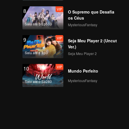
VIP
8
O Supremo que Desafia
os Céus
Saiu até o Ep533
MysteriousFantasy
VIP
9
Seja Meu Player 2 (Uncut
Ver.)
Saiu até o Ep3
Seja Meu Player 2
VIP
10
Mundo Perfeito
MysteriousFantasy
Saiu até o Ep280