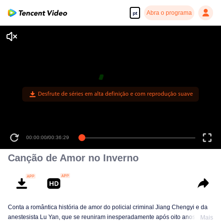
Abra o programa
pt
00:00:00
/
00:36:29
Canção de Amor no Inverno
Conta a romântica história de amor do policial criminal Jiang Chengyi e da
anestesista Lu Yan, que se reuniram inesperadamente após oito anos de
Mais