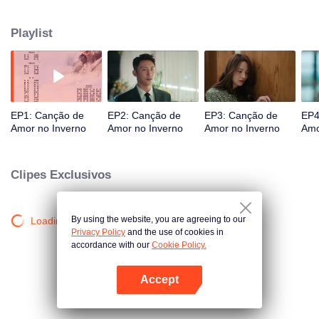
separação, trabalharam juntas para resolver um caso de assassinato em
série, resolveram seus mal-entendidos e se reuniram.
Playlist
EP1: Canção de
EP2: Canção de
EP3: Canção de
EP4
Amor no Inverno
Amor no Inverno
Amor no Inverno
Amo
Clipes Exclusivos
By using the website, you are agreeing to our
Loading…
Privacy Policy
and the use of cookies in
accordance with our
Cookie Policy.
Accept
Abra o programa