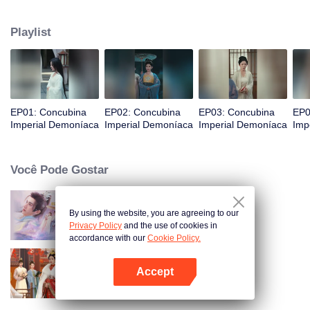
ela aprimora suas habilidades e recupera o favor, expondo gradualmente os
esquemas de seus inimigos e garantindo sua punição. Ao descobrir que a
Playlist
imperatriz é a verdadeira culpada, ela habilmente retalia, levando à queda
da imperatriz. Zhuang Li finalmente se torna a imperatriz viúva, guiando seu
filho jovem para ascender ao trono.
EP01: Concubina
EP02: Concubina
EP03: Concubina
EP0
Imperial Demoníaca
Imperial Demoníaca
Imperial Demoníaca
Imp
Você Pode Gostar
By using the website, you are agreeing to our
As Deliberações do Amor
Privacy Policy
and the use of cookies in
accordance with our
Cookie Policy.
Accept
Gambito de palácio
Abra o programa