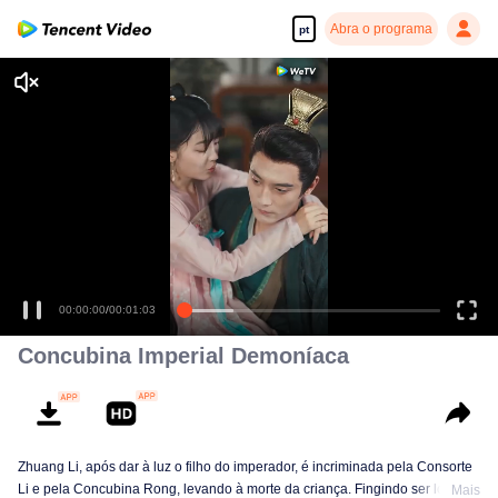
Abra o programa
pt
Sim, eu estou.
00:00:00
/
00:01:03
Concubina Imperial Demoníaca
Zhuang Li, após dar à luz o filho do imperador, é incriminada pela Consorte
Li e pela Concubina Rong, levando à morte da criança. Fingindo ser louca,
Mais