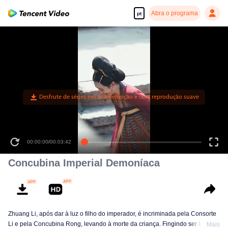
Abra o programa
pt
00:00:00
/
00:03:42
Concubina Imperial Demoníaca
Zhuang Li, após dar à luz o filho do imperador, é incriminada pela Consorte
Li e pela Concubina Rong, levando à morte da criança. Fingindo ser louca,
Mais