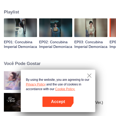
ela aprimora suas habilidades e recupera o favor, expondo gradualmente os
esquemas de seus inimigos e garantindo sua punição. Ao descobrir que a
Playlist
imperatriz é a verdadeira culpada, ela habilmente retalia, levando à queda
da imperatriz. Zhuang Li finalmente se torna a imperatriz viúva, guiando seu
filho jovem para ascender ao trono.
EP01: Concubina
EP02: Concubina
EP03: Concubina
EP0
Imperial Demoníaca
Imperial Demoníaca
Imperial Demoníaca
Imp
Você Pode Gostar
By using the website, you are agreeing to our
As Deliberações do Amor
Privacy Policy
and the use of cookies in
accordance with our
Cookie Policy.
Accept
A Prisioneira da Beleza (English Ver.)
Abra o programa