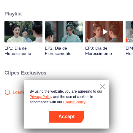
a falecida princesa, envolveu-se numa luta pelo poder entre os filhos do
príncipe. Ela acabou sendo concubina do terceiro filho, He Lianxin.
Playlist
Inicialmente, Qinglian tentou escapar, mas ao vivenciar uma série de
acontecimentos com Lianxin, ficou comovida com sua compaixão pelo povo.
Como resultado, ela estava determinada a ficar ao seu lado e ajudá-lo a
realizar suas ambições.
VIP
VIP
EP1: Dia de
EP2: Dia de
EP3: Dia de
EP4
Florescimento
Florescimento
Florescimento
Flo
Clipes Exclusivos
By using the website, you are agreeing to our
Loading…
Privacy Policy
and the use of cookies in
accordance with our
Cookie Policy.
Accept
Abra o programa