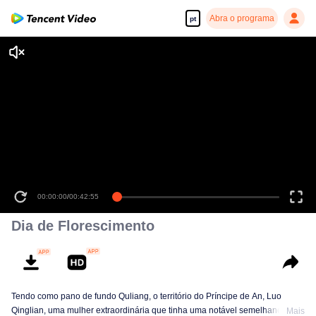
Abra o programa
pt
00:00:00
/
00:42:55
Dia de Florescimento
Tendo como pano de fundo Quliang, o território do Príncipe de An, Luo
Qinglian, uma mulher extraordinária que tinha uma notável semelhança com
Mais