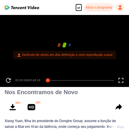
Abra o programa
pt
Desfrute de séries em alta definição e com reprodução suave
00:00:00
/
00:48:16
Nos Encontramos de Novo
Xiang Yuan, filha do presidente do Donghe Group, assume a função de
salvar a filial em Xi'an da falência, onde começa seu julgamento. Xiang
Mais