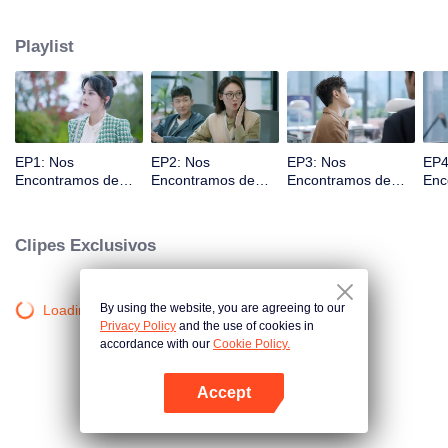
conheceu Xu Yanshi, um garoto bonito que ela perseguiu, mas falhou no
campus. Xu insistiu em seu sonho de se tornar engenheiro de navegação,
Playlist
apesar da injustiça no local de trabalho. Gradualmente, Xiang se torna
independente e capaz ao lidar com a crise da empresa. Os dois se apoiam
e, mais uma vez, a centelha do amor entre eles é acesa. Juntos, eles
iniciaram a jornada de pesquisa do sistema de navegação China Beidou.
EP1: Nos
EP2: Nos
EP3: Nos
EP4
Encontramos de
Encontramos de
Encontramos de
Enc
Novo
Novo
Novo
Nov
Clipes Exclusivos
By using the website, you are agreeing to our
Loading…
Privacy Policy
and the use of cookies in
accordance with our
Cookie Policy.
Accept
Abra o programa