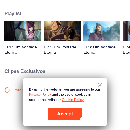
atingido por raios por causa disso, até conhecer o Guia, Mestre Li Qinghou...
Um anime chinês bem feito sobre o cultivo da imortalidade com inúmeras
Playlist
tramas divertidas. Venha assistir para encher seu verão de alegria.
EP1: Um Vontade
EP2: Um Vontade
EP3: Um Vontade
EP4
Eterna
Eterna
Eterna
Ete
Clipes Exclusivos
By using the website, you are agreeing to our
Loading…
Privacy Policy
and the use of cookies in
accordance with our
Cookie Policy.
Accept
Abra o programa