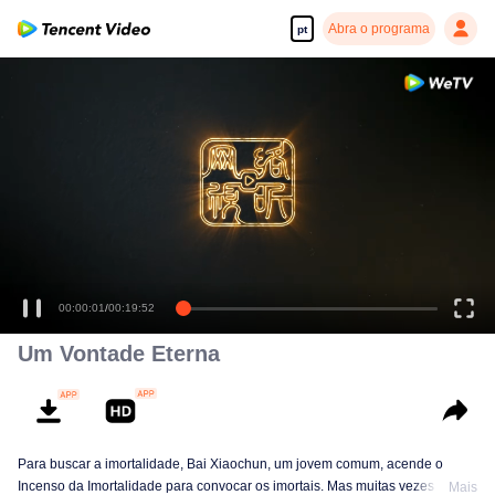
Abra o programa
pt
Desfrute de séries em alta definição e com reprodução suave
00:00:01
/
00:19:52
Um Vontade Eterna
Para buscar a imortalidade, Bai Xiaochun, um jovem comum, acende o
Incenso da Imortalidade para convocar os imortais. Mas muitas vezes ele é
Mais