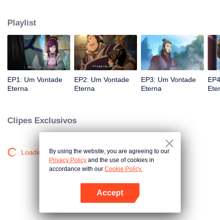
atingido por raios por causa disso, até conhecer o Guia, Mestre Li Qinghou...
Um anime chinês bem feito sobre o cultivo da imortalidade com inúmeras
Playlist
tramas divertidas. Venha assistir para encher seu verão de alegria.
EP1: Um Vontade
EP2: Um Vontade
EP3: Um Vontade
EP4
Eterna
Eterna
Eterna
Ete
Clipes Exclusivos
By using the website, you are agreeing to our
Loading…
Privacy Policy
and the use of cookies in
accordance with our
Cookie Policy.
Accept
Abra o programa