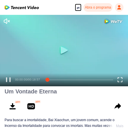
Abra o programa
pt
00:00:00
/
00:18:57
Um Vontade Eterna
Para buscar a imortalidade, Bai Xiaochun, um jovem comum, acende o
Incenso da Imortalidade para convocar os imortais. Mas muitas vezes ele é
Mais