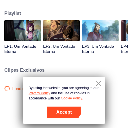
atingido por raios por causa disso, até conhecer o Guia, Mestre Li Qinghou...
Um anime chinês bem feito sobre o cultivo da imortalidade com inúmeras
Playlist
tramas divertidas. Venha assistir para encher seu verão de alegria.
EP1: Um Vontade
EP2: Um Vontade
EP3: Um Vontade
EP4
Eterna
Eterna
Eterna
Ete
Clipes Exclusivos
By using the website, you are agreeing to our
Loading…
Privacy Policy
and the use of cookies in
accordance with our
Cookie Policy.
Accept
Abra o programa