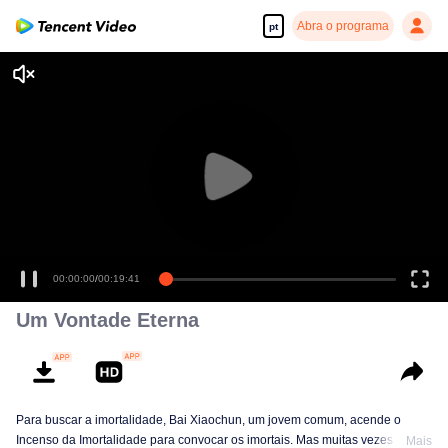
Abra o programa
pt
00:00:00
/
00:19:41
Um Vontade Eterna
Para buscar a imortalidade, Bai Xiaochun, um jovem comum, acende o
Incenso da Imortalidade para convocar os imortais. Mas muitas vezes ele é
Mais