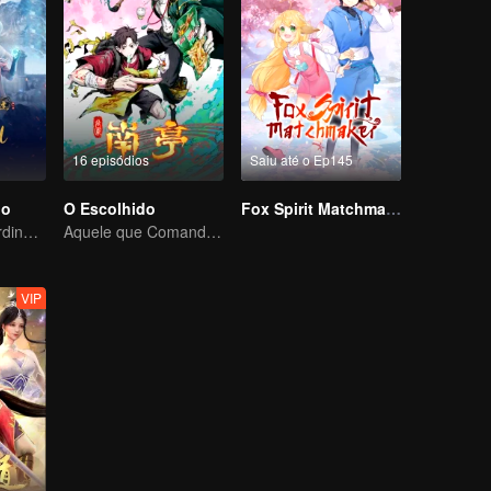
16 episódios
Saiu até o Ep145
io
O Escolhido
Fox Spirit Matchmaker
Aventura extraordinária, um adolescente renascido da adversidade
Aquele que Comanda os Céus — Que Comece a Batalha!
VIP