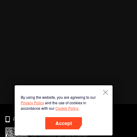
By using the website, you are agreeing to our
Privacy Policy
and the use of cookies in
accordance with our
Cookie Policy.
Phone
Accept
Ler o código QR para baixar