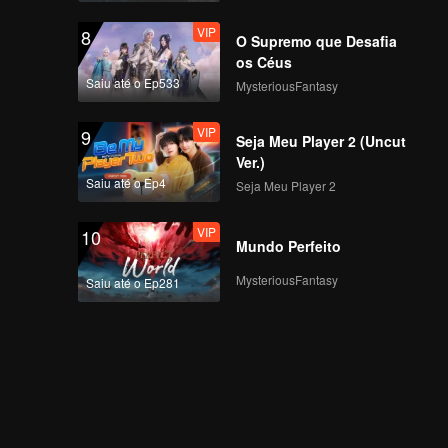
VIP
8
O Supremo que Desafia
os Céus
Saiu até o Ep533
MysteriousFantasy
VIP
9
Seja Meu Player 2 (Uncut
Ver.)
Saiu até o Ep4
Seja Meu Player 2
VIP
10
Mundo Perfeito
MysteriousFantasy
Saiu até o Ep281