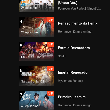
(Uncut Ver.)
25 episódios
Fourever You Parte 2 (Uncut Ver.)
VIP
4
Renascimento da Fênix
Romance · Drama Antigo
21 episódios
VIP
5
Estrela Devoradora
Sci-Fi
Saiu até o Ep235
VIP
6
Imortal Renegado
MysteriousFantasy
Saiu até o Ep152
VIP
7
Primeiro Jasmim
Romance · Drama Antigo
40 episódios