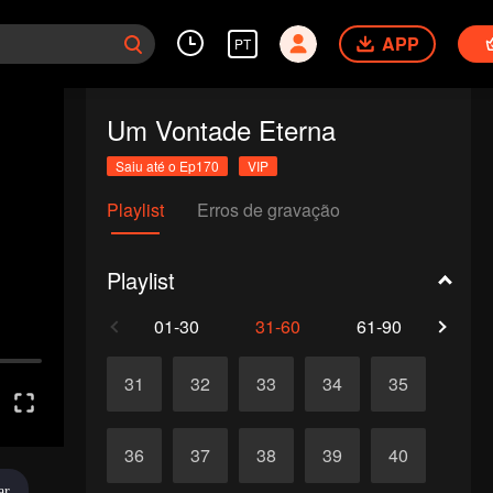
APP
PT
Um Vontade Eterna
Saiu até o Ep170
VIP
Playlist
Erros de gravação
Playlist
01-30
31-60
61-90
91-1
31
32
33
34
35
36
37
38
39
40