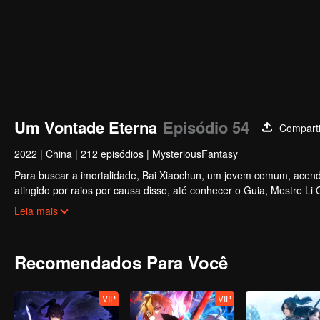
Um Vontade Eterna
Episódio 54
Comparti
2022
|
China
|
212 episódios
|
MysteriousFantasy
Para buscar a imortalidade, Bai Xiaochun, um jovem comum, acende
atingido por raios por causa disso, até conhecer o Guia, Mestre Li
inúmeras tramas divertidas. Venha assistir para encher seu verão d
Leia mais
Recomendados Para Você
VIP
VIP