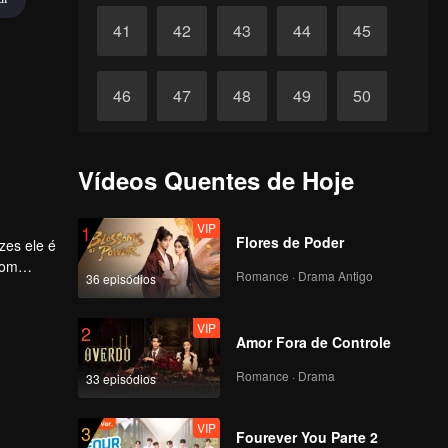
41
42
43
44
45
46
47
48
49
50
51
52
53
54
55
Vídeos Quentes de Hoje
56
57
58
59
60
VIP
1
Flores de Poder
zes ele é
com
Romance · Drama Antigo
36 episódios
VIP
2
Amor Fora de Controle
Romance · Drama
33 episódios
VIP
3
Fourever You Parte 2