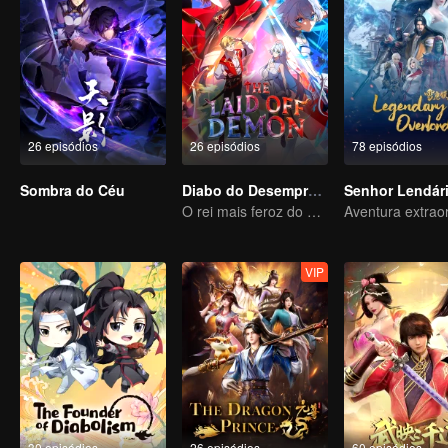
26 episódios
26 episódios
78 episódios
Sombra do Céu
Diabo do Desemprego
Senhor Lendár
O rei mais feroz do mundo demoníaco
VIP
30 episódios
26 episódios
60 episódios